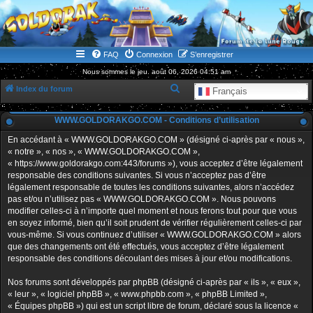
WWW.GOLDORAKGO.COM
le site de la Lune Rouge
FAQ
Connexion
S’enregistrer
Nous sommes le jeu. août 06, 2026 04:51 am
R
Index du forum
Français
e
WWW.GOLDORAKGO.COM - Conditions d’utilisation
c
h
En accédant à « WWW.GOLDORAKGO.COM » (désigné ci-après par « nous »,
« notre », « nos », « WWW.GOLDORAKGO.COM »,
e
« https://www.goldorakgo.com:443/forums »), vous acceptez d’être légalement
r
responsable des conditions suivantes. Si vous n’acceptez pas d’être
légalement responsable de toutes les conditions suivantes, alors n’accédez
c
pas et/ou n’utilisez pas « WWW.GOLDORAKGO.COM ». Nous pouvons
h
modifier celles-ci à n’importe quel moment et nous ferons tout pour que vous
en soyez informé, bien qu’il soit prudent de vérifier régulièrement celles-ci par
e
vous-même. Si vous continuez d’utiliser « WWW.GOLDORAKGO.COM » alors
r
que des changements ont été effectués, vous acceptez d’être légalement
responsable des conditions découlant des mises à jour et/ou modifications.
Nos forums sont développés par phpBB (désigné ci-après par « ils », « eux »,
« leur », « logiciel phpBB », « www.phpbb.com », « phpBB Limited »,
« Équipes phpBB ») qui est un script libre de forum, déclaré sous la licence «