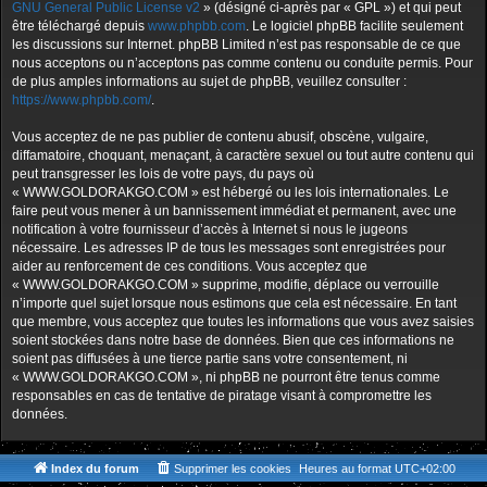
GNU General Public License v2
» (désigné ci-après par « GPL ») et qui peut
être téléchargé depuis
www.phpbb.com
. Le logiciel phpBB facilite seulement
les discussions sur Internet. phpBB Limited n’est pas responsable de ce que
nous acceptons ou n’acceptons pas comme contenu ou conduite permis. Pour
de plus amples informations au sujet de phpBB, veuillez consulter :
https://www.phpbb.com/
.
Vous acceptez de ne pas publier de contenu abusif, obscène, vulgaire,
diffamatoire, choquant, menaçant, à caractère sexuel ou tout autre contenu qui
peut transgresser les lois de votre pays, du pays où
« WWW.GOLDORAKGO.COM » est hébergé ou les lois internationales. Le
faire peut vous mener à un bannissement immédiat et permanent, avec une
notification à votre fournisseur d’accès à Internet si nous le jugeons
nécessaire. Les adresses IP de tous les messages sont enregistrées pour
aider au renforcement de ces conditions. Vous acceptez que
« WWW.GOLDORAKGO.COM » supprime, modifie, déplace ou verrouille
n’importe quel sujet lorsque nous estimons que cela est nécessaire. En tant
que membre, vous acceptez que toutes les informations que vous avez saisies
soient stockées dans notre base de données. Bien que ces informations ne
soient pas diffusées à une tierce partie sans votre consentement, ni
« WWW.GOLDORAKGO.COM », ni phpBB ne pourront être tenus comme
responsables en cas de tentative de piratage visant à compromettre les
données.
Index du forum
Supprimer les cookies
Heures au format
UTC+02:00