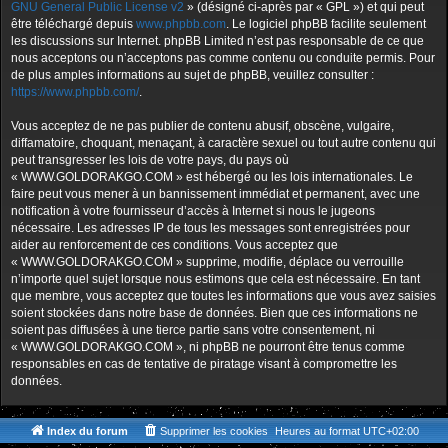
GNU General Public License v2
» (désigné ci-après par « GPL ») et qui peut
être téléchargé depuis
www.phpbb.com
. Le logiciel phpBB facilite seulement
les discussions sur Internet. phpBB Limited n’est pas responsable de ce que
nous acceptons ou n’acceptons pas comme contenu ou conduite permis. Pour
de plus amples informations au sujet de phpBB, veuillez consulter :
https://www.phpbb.com/
.
Vous acceptez de ne pas publier de contenu abusif, obscène, vulgaire,
diffamatoire, choquant, menaçant, à caractère sexuel ou tout autre contenu qui
peut transgresser les lois de votre pays, du pays où
« WWW.GOLDORAKGO.COM » est hébergé ou les lois internationales. Le
faire peut vous mener à un bannissement immédiat et permanent, avec une
notification à votre fournisseur d’accès à Internet si nous le jugeons
nécessaire. Les adresses IP de tous les messages sont enregistrées pour
aider au renforcement de ces conditions. Vous acceptez que
« WWW.GOLDORAKGO.COM » supprime, modifie, déplace ou verrouille
n’importe quel sujet lorsque nous estimons que cela est nécessaire. En tant
que membre, vous acceptez que toutes les informations que vous avez saisies
soient stockées dans notre base de données. Bien que ces informations ne
soient pas diffusées à une tierce partie sans votre consentement, ni
« WWW.GOLDORAKGO.COM », ni phpBB ne pourront être tenus comme
responsables en cas de tentative de piratage visant à compromettre les
données.
Index du forum
Supprimer les cookies
Heures au format
UTC+02:00