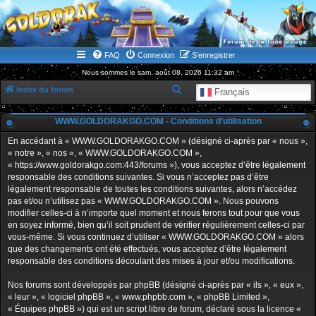
WWW.GOLDORAKGO.COM
le site de la Lune Rouge
FAQ
Connexion
S’enregistrer
Nous sommes le sam. août 08, 2026 11:32 am
R
Index du forum
Français
e
WWW.GOLDORAKGO.COM - Conditions d’utilisation
c
h
En accédant à « WWW.GOLDORAKGO.COM » (désigné ci-après par « nous »,
« notre », « nos », « WWW.GOLDORAKGO.COM »,
e
« https://www.goldorakgo.com:443/forums »), vous acceptez d’être légalement
r
responsable des conditions suivantes. Si vous n’acceptez pas d’être
légalement responsable de toutes les conditions suivantes, alors n’accédez
c
pas et/ou n’utilisez pas « WWW.GOLDORAKGO.COM ». Nous pouvons
h
modifier celles-ci à n’importe quel moment et nous ferons tout pour que vous
en soyez informé, bien qu’il soit prudent de vérifier régulièrement celles-ci par
e
vous-même. Si vous continuez d’utiliser « WWW.GOLDORAKGO.COM » alors
r
que des changements ont été effectués, vous acceptez d’être légalement
responsable des conditions découlant des mises à jour et/ou modifications.
Nos forums sont développés par phpBB (désigné ci-après par « ils », « eux »,
« leur », « logiciel phpBB », « www.phpbb.com », « phpBB Limited »,
« Équipes phpBB ») qui est un script libre de forum, déclaré sous la licence «