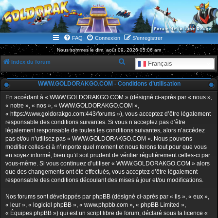
WWW.GOLDORAKGO.COM
le site de la Lune Rouge
FAQ
Connexion
S’enregistrer
Nous sommes le dim. août 09, 2026 05:06 am
R
Index du forum
Français
e
WWW.GOLDORAKGO.COM - Conditions d’utilisation
c
h
En accédant à « WWW.GOLDORAKGO.COM » (désigné ci-après par « nous »,
« notre », « nos », « WWW.GOLDORAKGO.COM »,
e
« https://www.goldorakgo.com:443/forums »), vous acceptez d’être légalement
r
responsable des conditions suivantes. Si vous n’acceptez pas d’être
légalement responsable de toutes les conditions suivantes, alors n’accédez
c
pas et/ou n’utilisez pas « WWW.GOLDORAKGO.COM ». Nous pouvons
h
modifier celles-ci à n’importe quel moment et nous ferons tout pour que vous
en soyez informé, bien qu’il soit prudent de vérifier régulièrement celles-ci par
e
vous-même. Si vous continuez d’utiliser « WWW.GOLDORAKGO.COM » alors
r
que des changements ont été effectués, vous acceptez d’être légalement
responsable des conditions découlant des mises à jour et/ou modifications.
Nos forums sont développés par phpBB (désigné ci-après par « ils », « eux »,
« leur », « logiciel phpBB », « www.phpbb.com », « phpBB Limited »,
« Équipes phpBB ») qui est un script libre de forum, déclaré sous la licence «