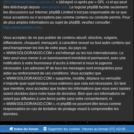
GNU General Public License v2
» (désigné ci-après par « GPL ») et qui peut
être téléchargé depuis
www.phpbb.com
. Le logiciel phpBB facilite seulement
les discussions sur Internet. phpBB Limited n’est pas responsable de ce que
nous acceptons ou n’acceptons pas comme contenu ou conduite permis. Pour
de plus amples informations au sujet de phpBB, veuillez consulter :
https://www.phpbb.com/
.
Vous acceptez de ne pas publier de contenu abusif, obscène, vulgaire,
diffamatoire, choquant, menaçant, à caractère sexuel ou tout autre contenu qui
peut transgresser les lois de votre pays, du pays où
« WWW.GOLDORAKGO.COM » est hébergé ou les lois internationales. Le
faire peut vous mener à un bannissement immédiat et permanent, avec une
notification à votre fournisseur d’accès à Internet si nous le jugeons
nécessaire. Les adresses IP de tous les messages sont enregistrées pour
aider au renforcement de ces conditions. Vous acceptez que
« WWW.GOLDORAKGO.COM » supprime, modifie, déplace ou verrouille
n’importe quel sujet lorsque nous estimons que cela est nécessaire. En tant
que membre, vous acceptez que toutes les informations que vous avez saisies
soient stockées dans notre base de données. Bien que ces informations ne
soient pas diffusées à une tierce partie sans votre consentement, ni
« WWW.GOLDORAKGO.COM », ni phpBB ne pourront être tenus comme
responsables en cas de tentative de piratage visant à compromettre les
données.
Index du forum
Supprimer les cookies
Heures au format
UTC+02:00