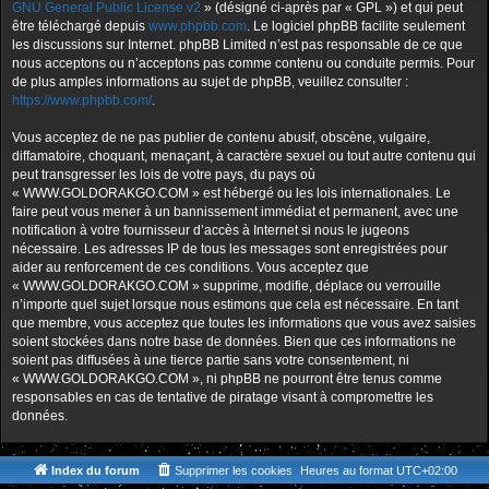
GNU General Public License v2
» (désigné ci-après par « GPL ») et qui peut
être téléchargé depuis
www.phpbb.com
. Le logiciel phpBB facilite seulement
les discussions sur Internet. phpBB Limited n’est pas responsable de ce que
nous acceptons ou n’acceptons pas comme contenu ou conduite permis. Pour
de plus amples informations au sujet de phpBB, veuillez consulter :
https://www.phpbb.com/
.
Vous acceptez de ne pas publier de contenu abusif, obscène, vulgaire,
diffamatoire, choquant, menaçant, à caractère sexuel ou tout autre contenu qui
peut transgresser les lois de votre pays, du pays où
« WWW.GOLDORAKGO.COM » est hébergé ou les lois internationales. Le
faire peut vous mener à un bannissement immédiat et permanent, avec une
notification à votre fournisseur d’accès à Internet si nous le jugeons
nécessaire. Les adresses IP de tous les messages sont enregistrées pour
aider au renforcement de ces conditions. Vous acceptez que
« WWW.GOLDORAKGO.COM » supprime, modifie, déplace ou verrouille
n’importe quel sujet lorsque nous estimons que cela est nécessaire. En tant
que membre, vous acceptez que toutes les informations que vous avez saisies
soient stockées dans notre base de données. Bien que ces informations ne
soient pas diffusées à une tierce partie sans votre consentement, ni
« WWW.GOLDORAKGO.COM », ni phpBB ne pourront être tenus comme
responsables en cas de tentative de piratage visant à compromettre les
données.
Index du forum
Supprimer les cookies
Heures au format
UTC+02:00