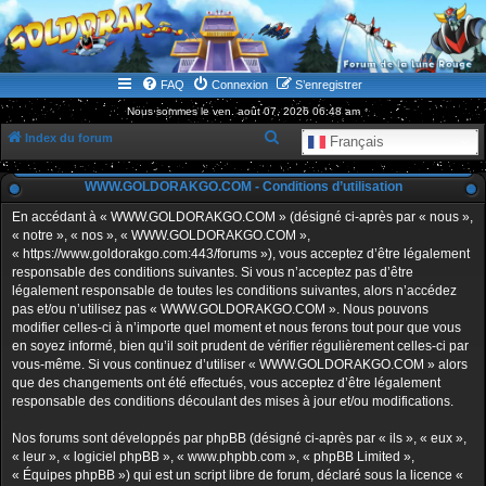
WWW.GOLDORAKGO.COM
le site de la Lune Rouge
FAQ
Connexion
S’enregistrer
Nous sommes le ven. août 07, 2026 06:48 am
R
Index du forum
Français
e
WWW.GOLDORAKGO.COM - Conditions d’utilisation
c
h
En accédant à « WWW.GOLDORAKGO.COM » (désigné ci-après par « nous »,
« notre », « nos », « WWW.GOLDORAKGO.COM »,
e
« https://www.goldorakgo.com:443/forums »), vous acceptez d’être légalement
r
responsable des conditions suivantes. Si vous n’acceptez pas d’être
légalement responsable de toutes les conditions suivantes, alors n’accédez
c
pas et/ou n’utilisez pas « WWW.GOLDORAKGO.COM ». Nous pouvons
h
modifier celles-ci à n’importe quel moment et nous ferons tout pour que vous
en soyez informé, bien qu’il soit prudent de vérifier régulièrement celles-ci par
e
vous-même. Si vous continuez d’utiliser « WWW.GOLDORAKGO.COM » alors
r
que des changements ont été effectués, vous acceptez d’être légalement
responsable des conditions découlant des mises à jour et/ou modifications.
Nos forums sont développés par phpBB (désigné ci-après par « ils », « eux »,
« leur », « logiciel phpBB », « www.phpbb.com », « phpBB Limited »,
« Équipes phpBB ») qui est un script libre de forum, déclaré sous la licence «