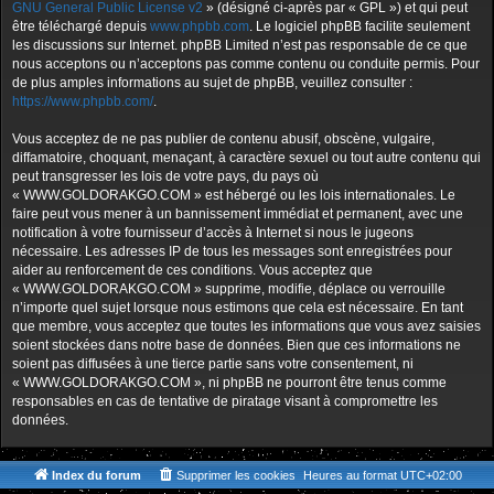
GNU General Public License v2
» (désigné ci-après par « GPL ») et qui peut
être téléchargé depuis
www.phpbb.com
. Le logiciel phpBB facilite seulement
les discussions sur Internet. phpBB Limited n’est pas responsable de ce que
nous acceptons ou n’acceptons pas comme contenu ou conduite permis. Pour
de plus amples informations au sujet de phpBB, veuillez consulter :
https://www.phpbb.com/
.
Vous acceptez de ne pas publier de contenu abusif, obscène, vulgaire,
diffamatoire, choquant, menaçant, à caractère sexuel ou tout autre contenu qui
peut transgresser les lois de votre pays, du pays où
« WWW.GOLDORAKGO.COM » est hébergé ou les lois internationales. Le
faire peut vous mener à un bannissement immédiat et permanent, avec une
notification à votre fournisseur d’accès à Internet si nous le jugeons
nécessaire. Les adresses IP de tous les messages sont enregistrées pour
aider au renforcement de ces conditions. Vous acceptez que
« WWW.GOLDORAKGO.COM » supprime, modifie, déplace ou verrouille
n’importe quel sujet lorsque nous estimons que cela est nécessaire. En tant
que membre, vous acceptez que toutes les informations que vous avez saisies
soient stockées dans notre base de données. Bien que ces informations ne
soient pas diffusées à une tierce partie sans votre consentement, ni
« WWW.GOLDORAKGO.COM », ni phpBB ne pourront être tenus comme
responsables en cas de tentative de piratage visant à compromettre les
données.
Index du forum
Supprimer les cookies
Heures au format
UTC+02:00