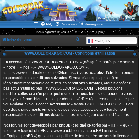
WWW.GOLDORAKGO.COM
le site de la Lune Rouge
FAQ
Connexion
S’enregistrer
Nous sommes le ven. août 07, 2026 22:11 pm
R
Index du forum
Français
e
WWW.GOLDORAKGO.COM - Conditions d’utilisation
c
h
En accédant à « WWW.GOLDORAKGO.COM » (désigné ci-après par « nous »,
« notre », « nos », « WWW.GOLDORAKGO.COM »,
e
« https://www.goldorakgo.com:443/forums »), vous acceptez d’être légalement
r
responsable des conditions suivantes. Si vous n’acceptez pas d’être
légalement responsable de toutes les conditions suivantes, alors n’accédez
c
pas et/ou n’utilisez pas « WWW.GOLDORAKGO.COM ». Nous pouvons
h
modifier celles-ci à n’importe quel moment et nous ferons tout pour que vous
en soyez informé, bien qu’il soit prudent de vérifier régulièrement celles-ci par
e
vous-même. Si vous continuez d’utiliser « WWW.GOLDORAKGO.COM » alors
r
que des changements ont été effectués, vous acceptez d’être légalement
responsable des conditions découlant des mises à jour et/ou modifications.
Nos forums sont développés par phpBB (désigné ci-après par « ils », « eux »,
« leur », « logiciel phpBB », « www.phpbb.com », « phpBB Limited »,
« Équipes phpBB ») qui est un script libre de forum, déclaré sous la licence «