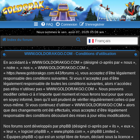
WWW.GOLDORAKGO.COM
le site de la Lune Rouge
FAQ
Connexion
S’enregistrer
Nous sommes le ven. août 07, 2026 05:06 am
R
Index du forum
Français
e
WWW.GOLDORAKGO.COM - Conditions d’utilisation
c
h
En accédant à « WWW.GOLDORAKGO.COM » (désigné ci-après par « nous »,
« notre », « nos », « WWW.GOLDORAKGO.COM »,
e
« https://www.goldorakgo.com:443/forums »), vous acceptez d’être légalement
r
responsable des conditions suivantes. Si vous n’acceptez pas d’être
légalement responsable de toutes les conditions suivantes, alors n’accédez
c
pas et/ou n’utilisez pas « WWW.GOLDORAKGO.COM ». Nous pouvons
h
modifier celles-ci à n’importe quel moment et nous ferons tout pour que vous
en soyez informé, bien qu’il soit prudent de vérifier régulièrement celles-ci par
e
vous-même. Si vous continuez d’utiliser « WWW.GOLDORAKGO.COM » alors
r
que des changements ont été effectués, vous acceptez d’être légalement
responsable des conditions découlant des mises à jour et/ou modifications.
Nos forums sont développés par phpBB (désigné ci-après par « ils », « eux »,
« leur », « logiciel phpBB », « www.phpbb.com », « phpBB Limited »,
« Équipes phpBB ») qui est un script libre de forum, déclaré sous la licence «