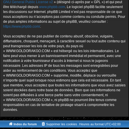
GNU General Public License v2
» (désigné ci-après par « GPL ») et qui peut
être téléchargé depuis
www.phpbb.com
. Le logiciel phpBB facilite seulement
les discussions sur Internet. phpBB Limited n’est pas responsable de ce que
nous acceptons ou n’acceptons pas comme contenu ou conduite permis. Pour
de plus amples informations au sujet de phpBB, veuillez consulter :
https://www.phpbb.com/
.
Vous acceptez de ne pas publier de contenu abusif, obscène, vulgaire,
diffamatoire, choquant, menaçant, à caractère sexuel ou tout autre contenu qui
peut transgresser les lois de votre pays, du pays où
« WWW.GOLDORAKGO.COM » est hébergé ou les lois internationales. Le
faire peut vous mener à un bannissement immédiat et permanent, avec une
notification à votre fournisseur d’accès à Internet si nous le jugeons
nécessaire. Les adresses IP de tous les messages sont enregistrées pour
aider au renforcement de ces conditions. Vous acceptez que
« WWW.GOLDORAKGO.COM » supprime, modifie, déplace ou verrouille
n’importe quel sujet lorsque nous estimons que cela est nécessaire. En tant
que membre, vous acceptez que toutes les informations que vous avez saisies
soient stockées dans notre base de données. Bien que ces informations ne
soient pas diffusées à une tierce partie sans votre consentement, ni
« WWW.GOLDORAKGO.COM », ni phpBB ne pourront être tenus comme
responsables en cas de tentative de piratage visant à compromettre les
données.
Index du forum
Supprimer les cookies
Heures au format
UTC+02:00