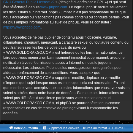
GNU General Public License v2
» (désigné ci-après par « GPL ») et qui peut
être téléchargé depuis
www.phpbb.com
. Le logiciel phpBB facilite seulement
les discussions sur Internet. phpBB Limited n’est pas responsable de ce que
nous acceptons ou n’acceptons pas comme contenu ou conduite permis. Pour
de plus amples informations au sujet de phpBB, veuillez consulter :
https://www.phpbb.com/
.
Vous acceptez de ne pas publier de contenu abusif, obscène, vulgaire,
diffamatoire, choquant, menaçant, à caractère sexuel ou tout autre contenu qui
peut transgresser les lois de votre pays, du pays où
« WWW.GOLDORAKGO.COM » est hébergé ou les lois internationales. Le
faire peut vous mener à un bannissement immédiat et permanent, avec une
notification à votre fournisseur d’accès à Internet si nous le jugeons
nécessaire. Les adresses IP de tous les messages sont enregistrées pour
aider au renforcement de ces conditions. Vous acceptez que
« WWW.GOLDORAKGO.COM » supprime, modifie, déplace ou verrouille
n’importe quel sujet lorsque nous estimons que cela est nécessaire. En tant
que membre, vous acceptez que toutes les informations que vous avez saisies
soient stockées dans notre base de données. Bien que ces informations ne
soient pas diffusées à une tierce partie sans votre consentement, ni
« WWW.GOLDORAKGO.COM », ni phpBB ne pourront être tenus comme
responsables en cas de tentative de piratage visant à compromettre les
données.
Index du forum
Supprimer les cookies
Heures au format
UTC+02:00