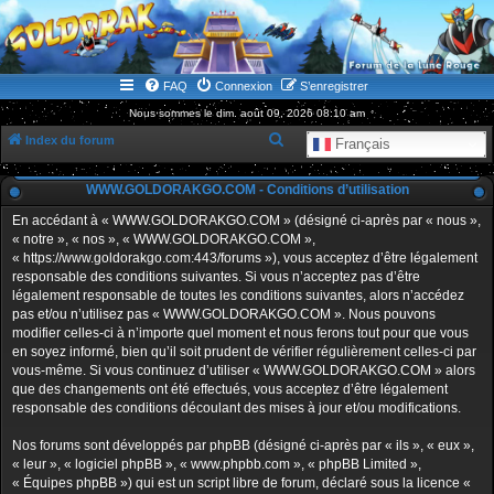
WWW.GOLDORAKGO.COM
le site de la Lune Rouge
FAQ
Connexion
S’enregistrer
Nous sommes le dim. août 09, 2026 08:10 am
R
Index du forum
Français
e
WWW.GOLDORAKGO.COM - Conditions d’utilisation
c
h
En accédant à « WWW.GOLDORAKGO.COM » (désigné ci-après par « nous »,
« notre », « nos », « WWW.GOLDORAKGO.COM »,
e
« https://www.goldorakgo.com:443/forums »), vous acceptez d’être légalement
r
responsable des conditions suivantes. Si vous n’acceptez pas d’être
légalement responsable de toutes les conditions suivantes, alors n’accédez
c
pas et/ou n’utilisez pas « WWW.GOLDORAKGO.COM ». Nous pouvons
h
modifier celles-ci à n’importe quel moment et nous ferons tout pour que vous
en soyez informé, bien qu’il soit prudent de vérifier régulièrement celles-ci par
e
vous-même. Si vous continuez d’utiliser « WWW.GOLDORAKGO.COM » alors
r
que des changements ont été effectués, vous acceptez d’être légalement
responsable des conditions découlant des mises à jour et/ou modifications.
Nos forums sont développés par phpBB (désigné ci-après par « ils », « eux »,
« leur », « logiciel phpBB », « www.phpbb.com », « phpBB Limited »,
« Équipes phpBB ») qui est un script libre de forum, déclaré sous la licence «