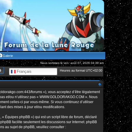
Galerie
Nous sommes le ven. août 07, 2026 04:39 am
hercher
Recherche avancée
Heures au format
UTC+02:00
Français
orakgo.com:443/forums »), vous acceptez d’être légalement
édez pas et/ou n’utilisez pas « WWW.GOLDORAKGO.COM ». Nous
rement celles-ci par vous-même. Si vous continuez d’utiliser
t des mises à jour et/ou modifications.
 « Équipes phpBB ») qui est un script libre de forum, déclaré
l phpBB facilite seulement les discussions sur Internet. phpBB
 au sujet de phpBB, veuillez consulter :