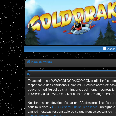
WWW.GOLDORAKGO.COM
le site de la Lune Rouge
Accès 
Index du forum
En accédant à « WWW.GOLDORAKGO.COM » (désigné ci-après p
responsable des conditions suivantes. Si vous n’acceptez pa
pouvons modifier celles-ci à n’importe quel moment et nous fero
« WWW.GOLDORAKGO.COM » alors que des changements ont été e
Nos forums sont développés par phpBB (désigné ci-après par « i
sous la licence «
GNU General Public License v2
» (désigné ci
Limited n’est pas responsable de ce que nous acceptons ou n’