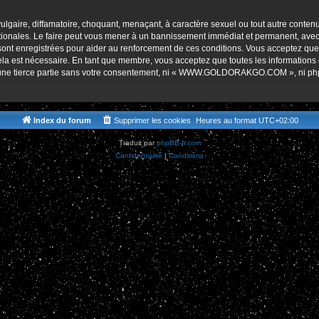
r
lgaire, diffamatoire, choquant, menaçant, à caractère sexuel ou tout autre contenu 
es. Le faire peut vous mener à un bannissement immédiat et permanent, avec une 
s sont enregistrées pour aider au renforcement de ces conditions. Vous accept
cela est nécessaire. En tant que membre, vous acceptez que toutes les informations
 à une tierce partie sans votre consentement, ni « WWW.GOLDORAKGO.COM », ni p
Index du forum
Supprimer les cookies
Heures au format
UTC+02:00
Traduit par
phpBB-fr.com
Confidentialité
|
Conditions