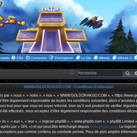
rapide
FAQ
Connexion
S’enregistrer
Le Site
Wikirak
Wikirak-U
Rec
R
e
WWW.GOLDORAKGO.COM - Conditions d’utilisation
c
h
ar « nous », « notre », « nos », « WWW.GOLDORAKGO.COM », « https://www.gold
s d’être légalement responsable de toutes les conditions suivantes, alors n’acc
e
ns tout pour que vous en soyez informé, bien qu’il soit prudent de vérifier réguliè
r
ffectués, vous acceptez d’être légalement responsable des conditions découlan
c
ls », « eux », « leur », « logiciel phpBB », « www.phpbb.com », « phpBB Limited »,
h
-après par « GPL ») et qui peut être téléchargé depuis
www.phpbb.com
. Le logicie
acceptons pas comme contenu ou conduite permis. Pour de plus amples informations
e