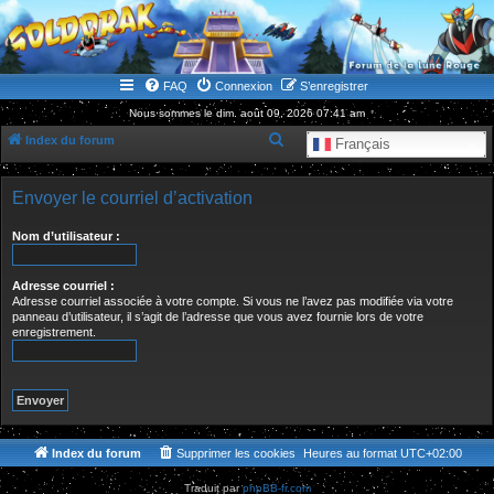
WWW.GOLDORAKGO.COM
le site de la Lune Rouge
FAQ
Connexion
S’enregistrer
Nous sommes le dim. août 09, 2026 07:41 am
R
Index du forum
Français
e
c
Envoyer le courriel d’activation
h
Nom d’utilisateur :
e
r
Adresse courriel :
c
Adresse courriel associée à votre compte. Si vous ne l’avez pas modifiée via votre
panneau d’utilisateur, il s’agit de l’adresse que vous avez fournie lors de votre
h
enregistrement.
e
r
Index du forum
Supprimer les cookies
Heures au format
UTC+02:00
Traduit par
phpBB-fr.com