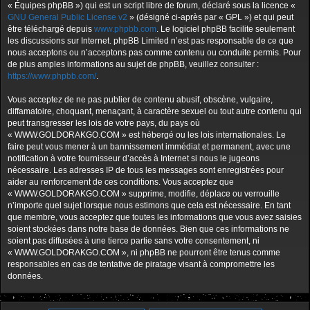
« Équipes phpBB ») qui est un script libre de forum, déclaré sous la licence «
GNU General Public License v2
» (désigné ci-après par « GPL ») et qui peut
être téléchargé depuis
www.phpbb.com
. Le logiciel phpBB facilite seulement
les discussions sur Internet. phpBB Limited n’est pas responsable de ce que
nous acceptons ou n’acceptons pas comme contenu ou conduite permis. Pour
de plus amples informations au sujet de phpBB, veuillez consulter :
https://www.phpbb.com/
.
Vous acceptez de ne pas publier de contenu abusif, obscène, vulgaire,
diffamatoire, choquant, menaçant, à caractère sexuel ou tout autre contenu qui
peut transgresser les lois de votre pays, du pays où
« WWW.GOLDORAKGO.COM » est hébergé ou les lois internationales. Le
faire peut vous mener à un bannissement immédiat et permanent, avec une
notification à votre fournisseur d’accès à Internet si nous le jugeons
nécessaire. Les adresses IP de tous les messages sont enregistrées pour
aider au renforcement de ces conditions. Vous acceptez que
« WWW.GOLDORAKGO.COM » supprime, modifie, déplace ou verrouille
n’importe quel sujet lorsque nous estimons que cela est nécessaire. En tant
que membre, vous acceptez que toutes les informations que vous avez saisies
soient stockées dans notre base de données. Bien que ces informations ne
soient pas diffusées à une tierce partie sans votre consentement, ni
« WWW.GOLDORAKGO.COM », ni phpBB ne pourront être tenus comme
responsables en cas de tentative de piratage visant à compromettre les
données.