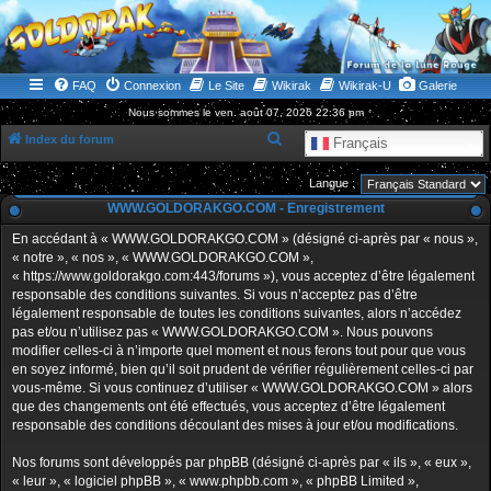
WWW.GOLDORAKGO.COM
le site de la Lune Rouge
FAQ
Connexion
Le Site
Wikirak
Wikirak-U
Galerie
Nous sommes le ven. août 07, 2026 22:36 pm
R
Index du forum
Français
e
Langue :
c
WWW.GOLDORAKGO.COM - Enregistrement
h
En accédant à « WWW.GOLDORAKGO.COM » (désigné ci-après par « nous »,
e
« notre », « nos », « WWW.GOLDORAKGO.COM »,
r
« https://www.goldorakgo.com:443/forums »), vous acceptez d’être légalement
responsable des conditions suivantes. Si vous n’acceptez pas d’être
c
légalement responsable de toutes les conditions suivantes, alors n’accédez
h
pas et/ou n’utilisez pas « WWW.GOLDORAKGO.COM ». Nous pouvons
e
modifier celles-ci à n’importe quel moment et nous ferons tout pour que vous
en soyez informé, bien qu’il soit prudent de vérifier régulièrement celles-ci par
r
vous-même. Si vous continuez d’utiliser « WWW.GOLDORAKGO.COM » alors
que des changements ont été effectués, vous acceptez d’être légalement
responsable des conditions découlant des mises à jour et/ou modifications.
Nos forums sont développés par phpBB (désigné ci-après par « ils », « eux »,
« leur », « logiciel phpBB », « www.phpbb.com », « phpBB Limited »,