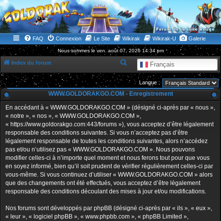
WWW.GOLDORAKGO.COM
le site de la Lune Rouge
FAQ
Connexion
Le Site
Wikirak
Wikirak-U
Galerie
Nous sommes le ven. août 07, 2026 14:34 pm
R
Index du forum
Français
e
Langue :
c
WWW.GOLDORAKGO.COM - Enregistrement
h
En accédant à « WWW.GOLDORAKGO.COM » (désigné ci-après par « nous »,
e
« notre », « nos », « WWW.GOLDORAKGO.COM »,
r
« https://www.goldorakgo.com:443/forums »), vous acceptez d’être légalement
responsable des conditions suivantes. Si vous n’acceptez pas d’être
c
légalement responsable de toutes les conditions suivantes, alors n’accédez
h
pas et/ou n’utilisez pas « WWW.GOLDORAKGO.COM ». Nous pouvons
e
modifier celles-ci à n’importe quel moment et nous ferons tout pour que vous
en soyez informé, bien qu’il soit prudent de vérifier régulièrement celles-ci par
r
vous-même. Si vous continuez d’utiliser « WWW.GOLDORAKGO.COM » alors
que des changements ont été effectués, vous acceptez d’être légalement
responsable des conditions découlant des mises à jour et/ou modifications.
Nos forums sont développés par phpBB (désigné ci-après par « ils », « eux »,
« leur », « logiciel phpBB », « www.phpbb.com », « phpBB Limited »,