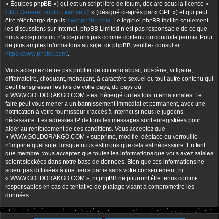
« Équipes phpBB ») qui est un script libre de forum, déclaré sous la licence «
GNU General Public License v2
» (désigné ci-après par « GPL ») et qui peut
être téléchargé depuis
www.phpbb.com
. Le logiciel phpBB facilite seulement
les discussions sur Internet. phpBB Limited n’est pas responsable de ce que
nous acceptons ou n’acceptons pas comme contenu ou conduite permis. Pour
de plus amples informations au sujet de phpBB, veuillez consulter :
https://www.phpbb.com/
.
Vous acceptez de ne pas publier de contenu abusif, obscène, vulgaire,
diffamatoire, choquant, menaçant, à caractère sexuel ou tout autre contenu qui
peut transgresser les lois de votre pays, du pays où
« WWW.GOLDORAKGO.COM » est hébergé ou les lois internationales. Le
faire peut vous mener à un bannissement immédiat et permanent, avec une
notification à votre fournisseur d’accès à Internet si nous le jugeons
nécessaire. Les adresses IP de tous les messages sont enregistrées pour
aider au renforcement de ces conditions. Vous acceptez que
« WWW.GOLDORAKGO.COM » supprime, modifie, déplace ou verrouille
n’importe quel sujet lorsque nous estimons que cela est nécessaire. En tant
que membre, vous acceptez que toutes les informations que vous avez saisies
soient stockées dans notre base de données. Bien que ces informations ne
soient pas diffusées à une tierce partie sans votre consentement, ni
« WWW.GOLDORAKGO.COM », ni phpBB ne pourront être tenus comme
responsables en cas de tentative de piratage visant à compromettre les
données.