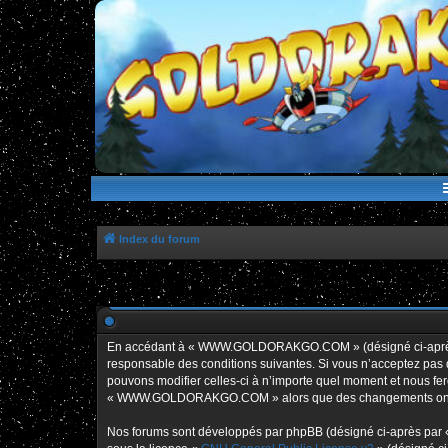
WWW.GOLDORAKGO.COM
le site de la Lune Rouge
Index du forum
En accédant à « WWW.GOLDORAKGO.COM » (désigné ci-après p
responsable des conditions suivantes. Si vous n’acceptez pa
pouvons modifier celles-ci à n’importe quel moment et nous fero
« WWW.GOLDORAKGO.COM » alors que des changements ont été e
Nos forums sont développés par phpBB (désigné ci-après par « i