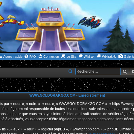
Accès rapide
FAQ
Connexion
Le Site
Wikirak
Wikirak-U
Galeri
Rec
R
e
c
h
WWW.GOLDORAKGO.COM - Enregistrement
e
ar « nous », « notre », « nos », « WWW.GOLDORAKGO.COM », « https://www.gold
r
s d’être légalement responsable de toutes les conditions suivantes, alors n’acc
ns tout pour que vous en soyez informé, bien qu’il soit prudent de vérifier réguliè
c
ffectués, vous acceptez d’être légalement responsable des conditions découlan
h
e
ls », « eux », « leur », « logiciel phpBB », « www.phpbb.com », « phpBB Limited »,