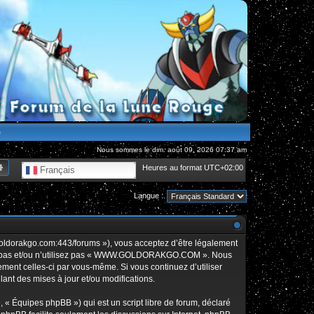
e
Nous sommes le dim. août 09, 2026 07:37 am
hercher
Recherche avancée
Heures au format
UTC+02:00
Français
Langue :
orakgo.com:443/forums »), vous acceptez d’être légalement
édez pas et/ou n’utilisez pas « WWW.GOLDORAKGO.COM ». Nous
rement celles-ci par vous-même. Si vous continuez d’utiliser
t des mises à jour et/ou modifications.
 « Équipes phpBB ») qui est un script libre de forum, déclaré