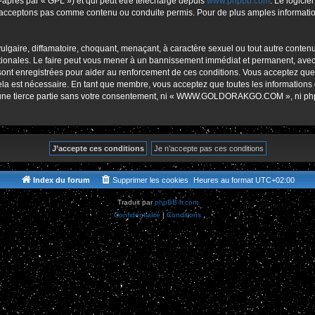
-après par « GPL ») et qui peut être téléchargé depuis
www.phpbb.com
. Le logicie
r
acceptons pas comme contenu ou conduite permis. Pour de plus amples informations
lgaire, diffamatoire, choquant, menaçant, à caractère sexuel ou tout autre contenu 
es. Le faire peut vous mener à un bannissement immédiat et permanent, avec une 
s sont enregistrées pour aider au renforcement de ces conditions. Vous accept
cela est nécessaire. En tant que membre, vous acceptez que toutes les informations
 à une tierce partie sans votre consentement, ni « WWW.GOLDORAKGO.COM », ni p
Index du forum
Supprimer les cookies
Heures au format
UTC+02:00
Traduit par
phpBB-fr.com
Confidentialité
|
Conditions