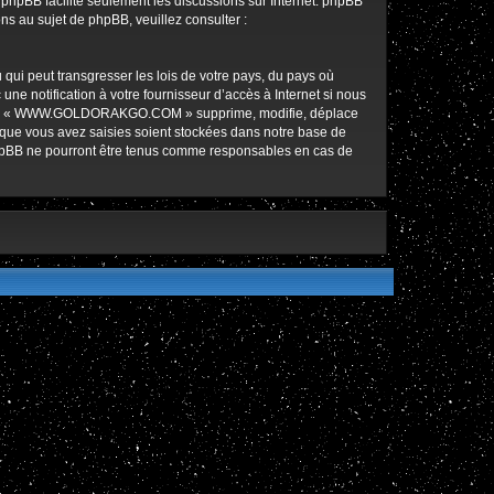
l phpBB facilite seulement les discussions sur Internet. phpBB
 au sujet de phpBB, veuillez consulter :
qui peut transgresser les lois de votre pays, du pays où
notification à votre fournisseur d’accès à Internet si nous
ez que « WWW.GOLDORAKGO.COM » supprime, modifie, déplace
 que vous avez saisies soient stockées dans notre base de
hpBB ne pourront être tenus comme responsables en cas de