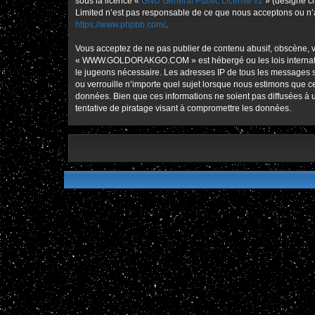
sous la licence «
GNU General Public License v2
» (désigné ci
Limited n’est pas responsable de ce que nous acceptons ou n’
https://www.phpbb.com/
.
Vous acceptez de ne pas publier de contenu abusif, obscène, vu
« WWW.GOLDORAKGO.COM » est hébergé ou les lois international
le jugeons nécessaire. Les adresses IP de tous les message
ou verrouille n’importe quel sujet lorsque nous estimons que 
données. Bien que ces informations ne soient pas diffusées
tentative de piratage visant à compromettre les données.