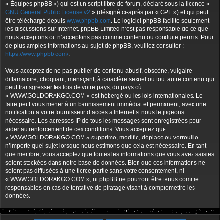
« Équipes phpBB ») qui est un script libre de forum, déclaré sous la licence «
GNU General Public License v2
» (désigné ci-après par « GPL ») et qui peut
être téléchargé depuis
www.phpbb.com
. Le logiciel phpBB facilite seulement
les discussions sur Internet. phpBB Limited n’est pas responsable de ce que
nous acceptons ou n’acceptons pas comme contenu ou conduite permis. Pour
de plus amples informations au sujet de phpBB, veuillez consulter :
https://www.phpbb.com/
.
Vous acceptez de ne pas publier de contenu abusif, obscène, vulgaire,
diffamatoire, choquant, menaçant, à caractère sexuel ou tout autre contenu qui
peut transgresser les lois de votre pays, du pays où
« WWW.GOLDORAKGO.COM » est hébergé ou les lois internationales. Le
faire peut vous mener à un bannissement immédiat et permanent, avec une
notification à votre fournisseur d’accès à Internet si nous le jugeons
nécessaire. Les adresses IP de tous les messages sont enregistrées pour
aider au renforcement de ces conditions. Vous acceptez que
« WWW.GOLDORAKGO.COM » supprime, modifie, déplace ou verrouille
n’importe quel sujet lorsque nous estimons que cela est nécessaire. En tant
que membre, vous acceptez que toutes les informations que vous avez saisies
soient stockées dans notre base de données. Bien que ces informations ne
soient pas diffusées à une tierce partie sans votre consentement, ni
« WWW.GOLDORAKGO.COM », ni phpBB ne pourront être tenus comme
responsables en cas de tentative de piratage visant à compromettre les
données.