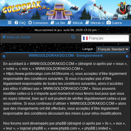
WWW.GOLDORAKGO.COM
le site de la Lune Rouge
FAQ
Connexion
Le Site
Wikirak
Wikirak-U
Galerie
Nous sommes le jeu. août 06, 2026 13:22 pm
R
Index du forum
Français
e
Langue :
c
WWW.GOLDORAKGO.COM - Enregistrement
h
En accédant à « WWW.GOLDORAKGO.COM » (désigné ci-après par « nous »,
e
« notre », « nos », « WWW.GOLDORAKGO.COM »,
r
« https://www.goldorakgo.com:443/forums »), vous acceptez d’être légalement
responsable des conditions suivantes. Si vous n’acceptez pas d’être
c
légalement responsable de toutes les conditions suivantes, alors n’accédez
h
pas et/ou n’utilisez pas « WWW.GOLDORAKGO.COM ». Nous pouvons
e
modifier celles-ci à n’importe quel moment et nous ferons tout pour que vous
en soyez informé, bien qu’il soit prudent de vérifier régulièrement celles-ci par
r
vous-même. Si vous continuez d’utiliser « WWW.GOLDORAKGO.COM » alors
que des changements ont été effectués, vous acceptez d’être légalement
responsable des conditions découlant des mises à jour et/ou modifications.
Nos forums sont développés par phpBB (désigné ci-après par « ils », « eux »,
« leur », « logiciel phpBB », « www.phpbb.com », « phpBB Limited »,