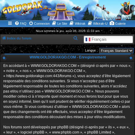
WWW.GOLDORAKGO.COM
le site de la Lune Rouge
FAQ
Connexion
Le Site
Wikirak
Wikirak-U
Galerie
Nous sommes le jeu. août 06, 2026 11:33 am
R
Index du forum
Français
e
Langue :
c
WWW.GOLDORAKGO.COM - Enregistrement
h
En accédant à « WWW.GOLDORAKGO.COM » (désigné ci-après par « nous »,
e
« notre », « nos », « WWW.GOLDORAKGO.COM »,
r
« https://www.goldorakgo.com:443/forums »), vous acceptez d’être légalement
responsable des conditions suivantes. Si vous n’acceptez pas d’être
c
légalement responsable de toutes les conditions suivantes, alors n’accédez
h
pas et/ou n’utilisez pas « WWW.GOLDORAKGO.COM ». Nous pouvons
e
modifier celles-ci à n’importe quel moment et nous ferons tout pour que vous
en soyez informé, bien qu’il soit prudent de vérifier régulièrement celles-ci par
r
vous-même. Si vous continuez d’utiliser « WWW.GOLDORAKGO.COM » alors
que des changements ont été effectués, vous acceptez d’être légalement
responsable des conditions découlant des mises à jour et/ou modifications.
Nos forums sont développés par phpBB (désigné ci-après par « ils », « eux »,
« leur », « logiciel phpBB », « www.phpbb.com », « phpBB Limited »,