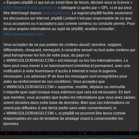
« Équipes phpBB ») qui est un script libre de forum, déclaré sous la licence «
GNU General Public License v2
» (désigné ci-après par « GPL ») et qui peut
être téléchargé depuis
www.phpbb.com
. Le logiciel phpBB facilite seulement
les discussions sur Internet. phpBB Limited n’est pas responsable de ce que
nous acceptons ou n’acceptons pas comme contenu ou conduite permis. Pour
de plus amples informations au sujet de phpBB, veuillez consulter :
https://www.phpbb.com/
.
Vous acceptez de ne pas publier de contenu abusif, obscène, vulgaire,
diffamatoire, choquant, menaçant, à caractère sexuel ou tout autre contenu qui
peut transgresser les lois de votre pays, du pays où
« WWW.GOLDORAKGO.COM » est hébergé ou les lois internationales. Le
faire peut vous mener à un bannissement immédiat et permanent, avec une
notification à votre fournisseur d’accès à Internet si nous le jugeons
nécessaire. Les adresses IP de tous les messages sont enregistrées pour
aider au renforcement de ces conditions. Vous acceptez que
« WWW.GOLDORAKGO.COM » supprime, modifie, déplace ou verrouille
n’importe quel sujet lorsque nous estimons que cela est nécessaire. En tant
que membre, vous acceptez que toutes les informations que vous avez saisies
soient stockées dans notre base de données. Bien que ces informations ne
soient pas diffusées à une tierce partie sans votre consentement, ni
« WWW.GOLDORAKGO.COM », ni phpBB ne pourront être tenus comme
responsables en cas de tentative de piratage visant à compromettre les
données.