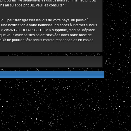
l phpBB facilite seulement les discussions sur Internet. phpBB
 au sujet de phpBB, veuillez consulter :
qui peut transgresser les lois de votre pays, du pays où
notification à votre fournisseur d’accès à Internet si nous
ez que « WWW.GOLDORAKGO.COM » supprime, modifie, déplace
 que vous avez saisies soient stockées dans notre base de
hpBB ne pourront être tenus comme responsables en cas de