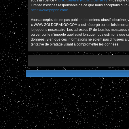
sous la licence «
GNU General Public License v2
» (désigné ci
Limited n’est pas responsable de ce que nous acceptons ou n’
https://www.phpbb.com/
.
Vous acceptez de ne pas publier de contenu abusif, obscène, vu
« WWW.GOLDORAKGO.COM » est hébergé ou les lois international
le jugeons nécessaire. Les adresses IP de tous les message
ou verrouille n’importe quel sujet lorsque nous estimons que 
données. Bien que ces informations ne soient pas diffusées
tentative de piratage visant à compromettre les données.