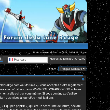
e
Nous sommes le sam. août 08, 2026 19:23 pm
hercher
Recherche avancée
Heures au format
UTC+02:00
Français
Langue :
orakgo.com:443/forums »), vous acceptez d’être légalement
édez pas et/ou n’utilisez pas « WWW.GOLDORAKGO.COM ». Nous
rement celles-ci par vous-même. Si vous continuez d’utiliser
t des mises à jour et/ou modifications.
 « Équipes phpBB ») qui est un script libre de forum, déclaré