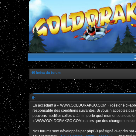
WWW.GOLDORAKGO.COM
le site de la Lune Rouge
Index du forum
En accédant à « WWW.GOLDORAKGO.COM » (désigné ci-après p
responsable des conditions suivantes. Si vous n’acceptez pa
pouvons modifier celles-ci à n’importe quel moment et nous fero
« WWW.GOLDORAKGO.COM » alors que des changements ont été e
Nos forums sont développés par phpBB (désigné ci-après par « i