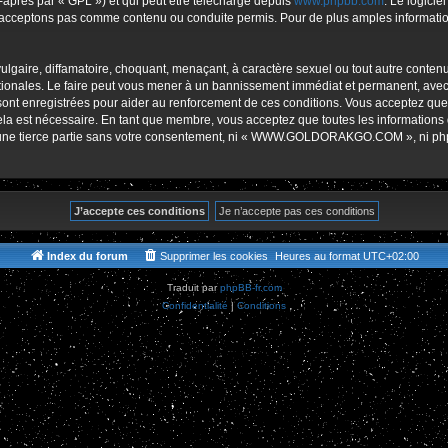
-après par « GPL ») et qui peut être téléchargé depuis
www.phpbb.com
. Le logicie
r
acceptons pas comme contenu ou conduite permis. Pour de plus amples informations
lgaire, diffamatoire, choquant, menaçant, à caractère sexuel ou tout autre contenu 
es. Le faire peut vous mener à un bannissement immédiat et permanent, avec une 
s sont enregistrées pour aider au renforcement de ces conditions. Vous accept
cela est nécessaire. En tant que membre, vous acceptez que toutes les informations
 à une tierce partie sans votre consentement, ni « WWW.GOLDORAKGO.COM », ni p
Index du forum
Supprimer les cookies
Heures au format
UTC+02:00
Traduit par
phpBB-fr.com
Confidentialité
|
Conditions