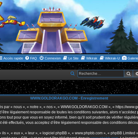
Accès rapide
FAQ
Connexion
Le Site
Wikirak
Wikirak-U
Galeri
Rec
R
e
c
h
WWW.GOLDORAKGO.COM - Enregistrement
e
ar « nous », « notre », « nos », « WWW.GOLDORAKGO.COM », « https://www.gold
r
s d’être légalement responsable de toutes les conditions suivantes, alors n’acc
ns tout pour que vous en soyez informé, bien qu’il soit prudent de vérifier réguliè
c
ffectués, vous acceptez d’être légalement responsable des conditions découlan
h
e
ls », « eux », « leur », « logiciel phpBB », « www.phpbb.com », « phpBB Limited »,