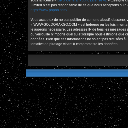
sous la licence «
GNU General Public License v2
» (désigné ci
Limited n’est pas responsable de ce que nous acceptons ou n’
https://www.phpbb.com/
.
Vous acceptez de ne pas publier de contenu abusif, obscène, vu
« WWW.GOLDORAKGO.COM » est hébergé ou les lois international
le jugeons nécessaire. Les adresses IP de tous les message
ou verrouille n’importe quel sujet lorsque nous estimons que 
données. Bien que ces informations ne soient pas diffusées
tentative de piratage visant à compromettre les données.