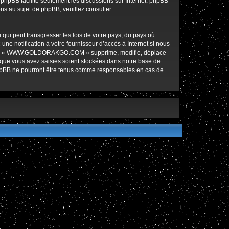
l phpBB facilite seulement les discussions sur Internet. phpBB
 au sujet de phpBB, veuillez consulter :
qui peut transgresser les lois de votre pays, du pays où
notification à votre fournisseur d’accès à Internet si nous
ez que « WWW.GOLDORAKGO.COM » supprime, modifie, déplace
 que vous avez saisies soient stockées dans notre base de
hpBB ne pourront être tenus comme responsables en cas de