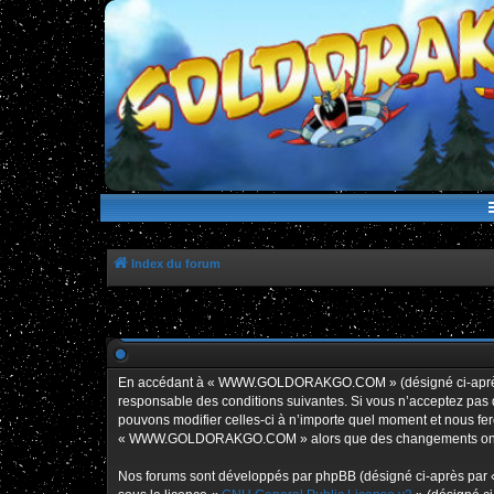
WWW.GOLDORAKGO.COM
le site de la Lune Rouge
Index du forum
En accédant à « WWW.GOLDORAKGO.COM » (désigné ci-après p
responsable des conditions suivantes. Si vous n’acceptez pa
pouvons modifier celles-ci à n’importe quel moment et nous fero
« WWW.GOLDORAKGO.COM » alors que des changements ont été e
Nos forums sont développés par phpBB (désigné ci-après par « i