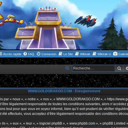
Accès rapide
FAQ
Connexion
Le Site
Wikirak
Wikirak-U
Galeri
Rec
R
e
c
h
WWW.GOLDORAKGO.COM - Enregistrement
e
ar « nous », « notre », « nos », « WWW.GOLDORAKGO.COM », « https://www.gold
r
s d’être légalement responsable de toutes les conditions suivantes, alors n’acc
ns tout pour que vous en soyez informé, bien qu’il soit prudent de vérifier réguliè
c
ffectués, vous acceptez d’être légalement responsable des conditions découlan
h
e
ls », « eux », « leur », « logiciel phpBB », « www.phpbb.com », « phpBB Limited »,