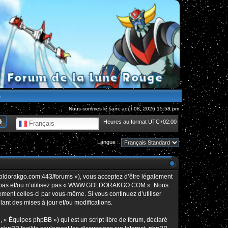
e
Nous sommes le sam. août 08, 2026 15:58 pm
hercher
Recherche avancée
Heures au format
UTC+02:00
Français
Langue :
orakgo.com:443/forums »), vous acceptez d’être légalement
édez pas et/ou n’utilisez pas « WWW.GOLDORAKGO.COM ». Nous
rement celles-ci par vous-même. Si vous continuez d’utiliser
t des mises à jour et/ou modifications.
 « Équipes phpBB ») qui est un script libre de forum, déclaré