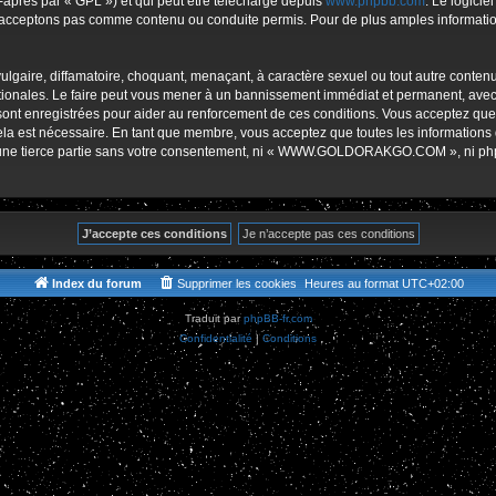
-après par « GPL ») et qui peut être téléchargé depuis
www.phpbb.com
. Le logicie
r
acceptons pas comme contenu ou conduite permis. Pour de plus amples informations
lgaire, diffamatoire, choquant, menaçant, à caractère sexuel ou tout autre contenu 
es. Le faire peut vous mener à un bannissement immédiat et permanent, avec une 
s sont enregistrées pour aider au renforcement de ces conditions. Vous accept
cela est nécessaire. En tant que membre, vous acceptez que toutes les informations
 à une tierce partie sans votre consentement, ni « WWW.GOLDORAKGO.COM », ni p
Index du forum
Supprimer les cookies
Heures au format
UTC+02:00
Traduit par
phpBB-fr.com
Confidentialité
|
Conditions