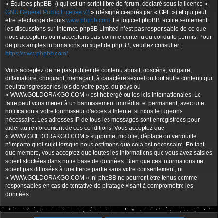
« Équipes phpBB ») qui est un script libre de forum, déclaré sous la licence «
GNU General Public License v2
» (désigné ci-après par « GPL ») et qui peut
être téléchargé depuis
www.phpbb.com
. Le logiciel phpBB facilite seulement
les discussions sur Internet. phpBB Limited n’est pas responsable de ce que
nous acceptons ou n’acceptons pas comme contenu ou conduite permis. Pour
de plus amples informations au sujet de phpBB, veuillez consulter :
https://www.phpbb.com/
.
Vous acceptez de ne pas publier de contenu abusif, obscène, vulgaire,
diffamatoire, choquant, menaçant, à caractère sexuel ou tout autre contenu qui
peut transgresser les lois de votre pays, du pays où
« WWW.GOLDORAKGO.COM » est hébergé ou les lois internationales. Le
faire peut vous mener à un bannissement immédiat et permanent, avec une
notification à votre fournisseur d’accès à Internet si nous le jugeons
nécessaire. Les adresses IP de tous les messages sont enregistrées pour
aider au renforcement de ces conditions. Vous acceptez que
« WWW.GOLDORAKGO.COM » supprime, modifie, déplace ou verrouille
n’importe quel sujet lorsque nous estimons que cela est nécessaire. En tant
que membre, vous acceptez que toutes les informations que vous avez saisies
soient stockées dans notre base de données. Bien que ces informations ne
soient pas diffusées à une tierce partie sans votre consentement, ni
« WWW.GOLDORAKGO.COM », ni phpBB ne pourront être tenus comme
responsables en cas de tentative de piratage visant à compromettre les
données.