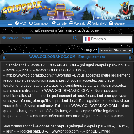
WWW.GOLDORAKGO.COM
le site de la Lune Rouge
FAQ
Connexion
Le Site
Wikirak
Wikirak-U
Galerie
Nous sommes le ven. août 07, 2026 21:00 pm
R
Index du forum
Français
e
Langue :
c
WWW.GOLDORAKGO.COM - Enregistrement
h
En accédant à « WWW.GOLDORAKGO.COM » (désigné ci-après par « nous »,
e
« notre », « nos », « WWW.GOLDORAKGO.COM »,
r
« https://www.goldorakgo.com:443/forums »), vous acceptez d’être légalement
responsable des conditions suivantes. Si vous n’acceptez pas d’être
c
légalement responsable de toutes les conditions suivantes, alors n’accédez
h
pas et/ou n’utilisez pas « WWW.GOLDORAKGO.COM ». Nous pouvons
e
modifier celles-ci à n’importe quel moment et nous ferons tout pour que vous
en soyez informé, bien qu’il soit prudent de vérifier régulièrement celles-ci par
r
vous-même. Si vous continuez d’utiliser « WWW.GOLDORAKGO.COM » alors
que des changements ont été effectués, vous acceptez d’être légalement
responsable des conditions découlant des mises à jour et/ou modifications.
Nos forums sont développés par phpBB (désigné ci-après par « ils », « eux »,
« leur », « logiciel phpBB », « www.phpbb.com », « phpBB Limited »,