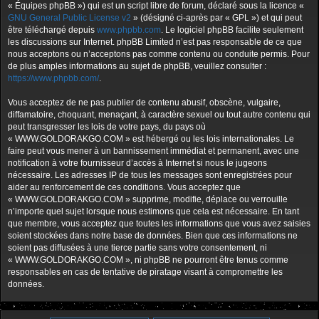
« Équipes phpBB ») qui est un script libre de forum, déclaré sous la licence «
GNU General Public License v2
» (désigné ci-après par « GPL ») et qui peut
être téléchargé depuis
www.phpbb.com
. Le logiciel phpBB facilite seulement
les discussions sur Internet. phpBB Limited n’est pas responsable de ce que
nous acceptons ou n’acceptons pas comme contenu ou conduite permis. Pour
de plus amples informations au sujet de phpBB, veuillez consulter :
https://www.phpbb.com/
.
Vous acceptez de ne pas publier de contenu abusif, obscène, vulgaire,
diffamatoire, choquant, menaçant, à caractère sexuel ou tout autre contenu qui
peut transgresser les lois de votre pays, du pays où
« WWW.GOLDORAKGO.COM » est hébergé ou les lois internationales. Le
faire peut vous mener à un bannissement immédiat et permanent, avec une
notification à votre fournisseur d’accès à Internet si nous le jugeons
nécessaire. Les adresses IP de tous les messages sont enregistrées pour
aider au renforcement de ces conditions. Vous acceptez que
« WWW.GOLDORAKGO.COM » supprime, modifie, déplace ou verrouille
n’importe quel sujet lorsque nous estimons que cela est nécessaire. En tant
que membre, vous acceptez que toutes les informations que vous avez saisies
soient stockées dans notre base de données. Bien que ces informations ne
soient pas diffusées à une tierce partie sans votre consentement, ni
« WWW.GOLDORAKGO.COM », ni phpBB ne pourront être tenus comme
responsables en cas de tentative de piratage visant à compromettre les
données.