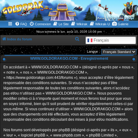
WWW.GOLDORAKGO.COM
le site de la Lune Rouge
FAQ
Connexion
Le Site
Wikirak
Wikirak-U
Galerie
Nous sommes le lun. août 10, 2026 14:06 pm
R
Index du forum
Français
e
Langue :
c
WWW.GOLDORAKGO.COM - Enregistrement
h
En accédant à « WWW.GOLDORAKGO.COM » (désigné ci-après par « nous »,
e
« notre », « nos », « WWW.GOLDORAKGO.COM »,
r
« https://www.goldorakgo.com:443/forums »), vous acceptez d’être légalement
responsable des conditions suivantes. Si vous n’acceptez pas d’être
c
légalement responsable de toutes les conditions suivantes, alors n’accédez
h
pas et/ou n’utilisez pas « WWW.GOLDORAKGO.COM ». Nous pouvons
e
modifier celles-ci à n’importe quel moment et nous ferons tout pour que vous
en soyez informé, bien qu’il soit prudent de vérifier régulièrement celles-ci par
r
vous-même. Si vous continuez d’utiliser « WWW.GOLDORAKGO.COM » alors
que des changements ont été effectués, vous acceptez d’être légalement
responsable des conditions découlant des mises à jour et/ou modifications.
Nos forums sont développés par phpBB (désigné ci-après par « ils », « eux »,
« leur », « logiciel phpBB », « www.phpbb.com », « phpBB Limited »,