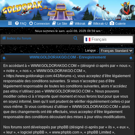
WWW.GOLDORAKGO.COM
le site de la Lune Rouge
FAQ
Connexion
Le Site
Wikirak
Wikirak-U
Galerie
Nous sommes le sam. août 08, 2026 08:59 am
R
Index du forum
Français
e
Langue :
c
WWW.GOLDORAKGO.COM - Enregistrement
h
En accédant à « WWW.GOLDORAKGO.COM » (désigné ci-après par « nous »,
e
« notre », « nos », « WWW.GOLDORAKGO.COM »,
r
« https://www.goldorakgo.com:443/forums »), vous acceptez d’être légalement
responsable des conditions suivantes. Si vous n’acceptez pas d’être
c
légalement responsable de toutes les conditions suivantes, alors n’accédez
h
pas et/ou n’utilisez pas « WWW.GOLDORAKGO.COM ». Nous pouvons
e
modifier celles-ci à n’importe quel moment et nous ferons tout pour que vous
en soyez informé, bien qu’il soit prudent de vérifier régulièrement celles-ci par
r
vous-même. Si vous continuez d’utiliser « WWW.GOLDORAKGO.COM » alors
que des changements ont été effectués, vous acceptez d’être légalement
responsable des conditions découlant des mises à jour et/ou modifications.
Nos forums sont développés par phpBB (désigné ci-après par « ils », « eux »,
« leur », « logiciel phpBB », « www.phpbb.com », « phpBB Limited »,