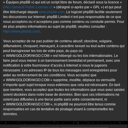
« Équipes phpBB ») qui est un script libre de forum, déclaré sous la licence «
GNU General Public License v2
» (désigné ci-après par « GPL ») et qui peut
être téléchargé depuis
www.phpbb.com
. Le logiciel phpBB facilite seulement
les discussions sur Internet. phpBB Limited n’est pas responsable de ce que
nous acceptons ou n’acceptons pas comme contenu ou conduite permis. Pour
de plus amples informations au sujet de phpBB, veuillez consulter :
https://www.phpbb.com/
.
Vous acceptez de ne pas publier de contenu abusif, obscène, vulgaire,
diffamatoire, choquant, menaçant, à caractère sexuel ou tout autre contenu qui
peut transgresser les lois de votre pays, du pays où
« WWW.GOLDORAKGO.COM » est hébergé ou les lois internationales. Le
faire peut vous mener à un bannissement immédiat et permanent, avec une
notification à votre fournisseur d’accès à Internet si nous le jugeons
nécessaire. Les adresses IP de tous les messages sont enregistrées pour
aider au renforcement de ces conditions. Vous acceptez que
« WWW.GOLDORAKGO.COM » supprime, modifie, déplace ou verrouille
n’importe quel sujet lorsque nous estimons que cela est nécessaire. En tant
que membre, vous acceptez que toutes les informations que vous avez saisies
soient stockées dans notre base de données. Bien que ces informations ne
soient pas diffusées à une tierce partie sans votre consentement, ni
« WWW.GOLDORAKGO.COM », ni phpBB ne pourront être tenus comme
responsables en cas de tentative de piratage visant à compromettre les
données.