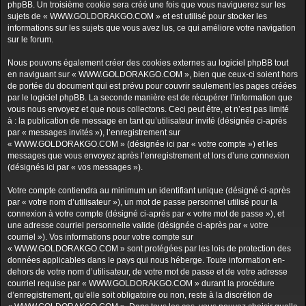
phpBB. Un troisième cookie sera créé une fois que vous naviguerez sur les
sujets de « WWW.GOLDORAKGO.COM » et est utilisé pour stocker les
informations sur les sujets que vous avez lus, ce qui améliore votre navigation
sur le forum.
Nous pouvons également créer des cookies externes au logiciel phpBB tout
en naviguant sur « WWW.GOLDORAKGO.COM », bien que ceux-ci soient hors
de portée du document qui est prévu pour couvrir seulement les pages créées
par le logiciel phpBB. La seconde manière est de récupérer l’information que
vous nous envoyez et que nous collectons. Ceci peut être, et n’est pas limité
à : la publication de message en tant qu’utilisateur invité (désignée ci-après
par « messages invités »), l’enregistrement sur
« WWW.GOLDORAKGO.COM » (désignée ici par « votre compte ») et les
messages que vous envoyez après l’enregistrement et lors d’une connexion
(désignés ici par « vos messages »).
Votre compte contiendra au minimum un identifiant unique (désigné ci-après
par « votre nom d’utilisateur »), un mot de passe personnel utilisé pour la
connexion à votre compte (désigné ci-après par « votre mot de passe »), et
une adresse courriel personnelle valide (désignée ci-après par « votre
courriel »). Vos informations pour votre compte sur
« WWW.GOLDORAKGO.COM » sont protégées par les lois de protection des
données applicables dans le pays qui nous héberge. Toute information en-
dehors de votre nom d’utilisateur, de votre mot de passe et de votre adresse
courriel requise par « WWW.GOLDORAKGO.COM » durant la procédure
d’enregistrement, qu’elle soit obligatoire ou non, reste à la discrétion de