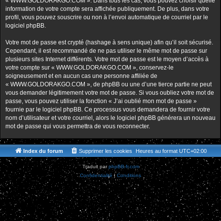
« WWW.GOLDORAKGO.COM ». Dans tous les cas, vous pouvez choisir quelle
information de votre compte sera affichée publiquement. De plus, dans votre
profil, vous pouvez souscrire ou non à l’envoi automatique de courriel par le
logiciel phpBB.
Votre mot de passe est crypté (hashage à sens unique) afin qu’il soit sécurisé.
Cependant, il est recommandé de ne pas utiliser le même mot de passe sur
plusieurs sites Internet différents. Votre mot de passe est le moyen d’accès à
votre compte sur « WWW.GOLDORAKGO.COM », conservez-le
soigneusement et en aucun cas une personne affiliée de
« WWW.GOLDORAKGO.COM », de phpBB ou une d’une tierce partie ne peut
vous demander légitimement votre mot de passe. Si vous oubliez votre mot de
passe, vous pouvez utiliser la fonction « J’ai oublié mon mot de passe »
fournie par le logiciel phpBB. Ce processus vous demandera de fournir votre
nom d’utilisateur et votre courriel, alors le logiciel phpBB générera un nouveau
mot de passe qui vous permettra de vous reconnecter.
Index du forum
Supprimer les cookies
Heures au format
UTC+02:00
Traduit par
phpBB-fr.com
Confidentialité
|
Conditions