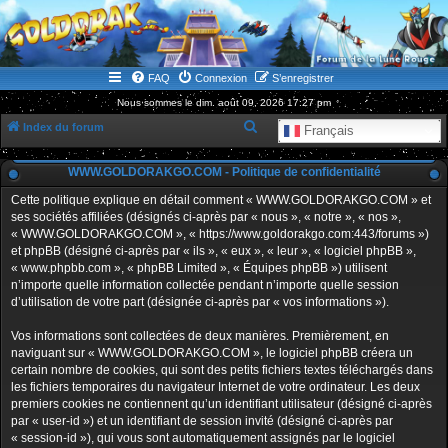
WWW.GOLDORAKGO.COM
le site de la Lune Rouge
FAQ
Connexion
S’enregistrer
Nous sommes le dim. août 09, 2026 17:27 pm
R
Index du forum
Français
e
WWW.GOLDORAKGO.COM - Politique de confidentialité
c
h
Cette politique explique en détail comment « WWW.GOLDORAKGO.COM » et
ses sociétés affiliées (désignés ci-après par « nous », « notre », « nos »,
e
« WWW.GOLDORAKGO.COM », « https://www.goldorakgo.com:443/forums »)
r
et phpBB (désigné ci-après par « ils », « eux », « leur », « logiciel phpBB »,
« www.phpbb.com », « phpBB Limited », « Équipes phpBB ») utilisent
c
n’importe quelle information collectée pendant n’importe quelle session
h
d’utilisation de votre part (désignée ci-après par « vos informations »).
e
Vos informations sont collectées de deux manières. Premièrement, en
r
naviguant sur « WWW.GOLDORAKGO.COM », le logiciel phpBB créera un
certain nombre de cookies, qui sont des petits fichiers textes téléchargés dans
les fichiers temporaires du navigateur Internet de votre ordinateur. Les deux
premiers cookies ne contiennent qu’un identifiant utilisateur (désigné ci-après
par « user-id ») et un identifiant de session invité (désigné ci-après par
« session-id »), qui vous sont automatiquement assignés par le logiciel