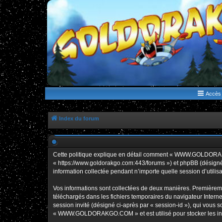
WWW.GOLDORAKGO.COM
le site de la Lune Rouge
Accès 
Index du forum
Cette politique explique en détail comment « WWW.GOLDORAK
« https://www.goldorakgo.com:443/forums ») et phpBB (désigné c
information collectée pendant n’importe quelle session d’utilisa
Vos informations sont collectées de deux manières. Premièrem
téléchargés dans les fichiers temporaires du navigateur Internet
session invité (désigné ci-après par « session-id »), qui vous
« WWW.GOLDORAKGO.COM » et est utilisé pour stocker les inform