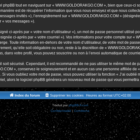
r
iel phpBB tout en naviguant sur « WWW.GOLDORAKGO.COM », bien que ceux-ci soie
nière est de récupérer l’information que vous nous envoyez et que nous collectons. 
r « messages invités »), l’enregistrement sur « WWW.GOLDORAKGO.COM » (désignée 
ar « vos messages »).
gné ci-après par « votre nom d’utilisateur »), un mot de passe personnel utilisé po
(désignée ci-après par « votre courriel »). Vos informations pour votre compte s
ge. Toute information en-dehors de votre nom d’utilisateur, de votre mot de passe 
t, qu’elle soit obligatoire ou non, reste à la discrétion de « WWW.GOLDORAKG
, dans votre profil, vous pouvez souscrire ou non à l’envoi automatique de courriel
l soit sécurisé. Cependant, il est recommandé de ne pas utiliser le même mot de pas
O.COM », conservez-le soigneusement et en aucun cas une personne affiliée 
Si vous oubliez votre mot de passe, vous pouvez utiliser la fonction « J’ai oublié
rriel, alors le logiciel phpBB générera un nouveau mot de passe qui vous permettra
Index du forum
Supprimer les cookies
Heures au format
UTC+02:00
Traduit par
phpBB-fr.com
Confidentialité
|
Conditions