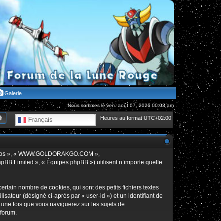
Galerie
Nous sommes le ven. août 07, 2026 00:03 am
hercher
Recherche avancée
Heures au format
UTC+02:00
Français
», « nos », « WWW.GOLDORAKGO.COM »,
hpBB Limited », « Équipes phpBB ») utilisent n’importe quelle
in nombre de cookies, qui sont des petits fichiers textes
isateur (désigné ci-après par « user-id ») et un identifiant de
 une fois que vous naviguerez sur les sujets de
 forum.