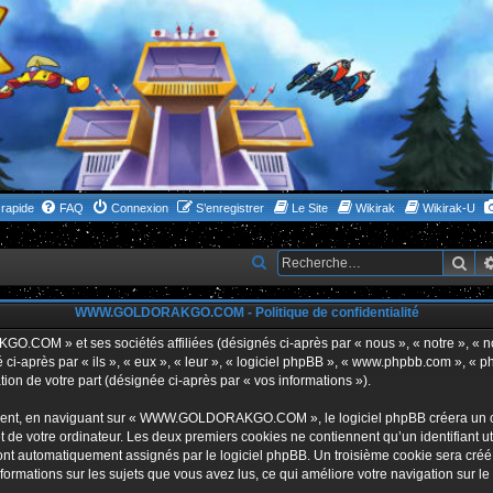
rapide
FAQ
Connexion
S’enregistrer
Le Site
Wikirak
Wikirak-U
Rec
R
e
WWW.GOLDORAKGO.COM - Politique de confidentialité
c
h
GO.COM » et ses sociétés affiliées (désignés ci-après par « nous », « notre 
i-après par « ils », « eux », « leur », « logiciel phpBB », « www.phpbb.com », « p
e
tion de votre part (désignée ci-après par « vos informations »).
r
ent, en naviguant sur « WWW.GOLDORAKGO.COM », le logiciel phpBB créera un certa
c
 de votre ordinateur. Les deux premiers cookies ne contiennent qu’un identifiant util
h
 sont automatiquement assignés par le logiciel phpBB. Un troisième cookie sera créé
ations sur les sujets que vous avez lus, ce qui améliore votre navigation sur le
e