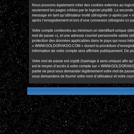
Nous pouvons également créer des cookies externes au logic
seulement les pages créées par le logiciel phpBB. La seconde ma
message en tant qu’utilisateur invité (désignée ci-après pa
après l’enregistrement et lors d’une connexion (désignés ici p
Votre compte contiendra au minimum un identifiant unique (dési
mot de passe »), et une adresse courriel personnelle valide 
protection des données applicables dans le pays qui nous héber
« WWW.GOLDORAKGO.COM » durant la procédure d’enregistremen
information de votre compte sera affichée publiquement. De plus
Votre mot de passe est crypté (hashage à sens unique) afin qu’i
est le moyen d’accès à votre compte sur « WWW.GOLDORAKG
partie ne peut vous demander légitimement votre mot de passe. 
vous demandera de fournir votre nom d’utilisateur et votre cou