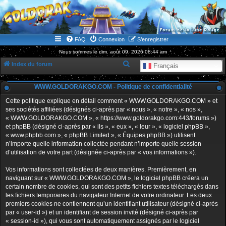
WWW.GOLDORAKGO.COM
le site de la Lune Rouge
FAQ
Connexion
S’enregistrer
Nous sommes le dim. août 09, 2026 08:44 am
R
Index du forum
Français
e
WWW.GOLDORAKGO.COM - Politique de confidentialité
c
h
Cette politique explique en détail comment « WWW.GOLDORAKGO.COM » et
ses sociétés affiliées (désignés ci-après par « nous », « notre », « nos »,
e
« WWW.GOLDORAKGO.COM », « https://www.goldorakgo.com:443/forums »)
r
et phpBB (désigné ci-après par « ils », « eux », « leur », « logiciel phpBB »,
« www.phpbb.com », « phpBB Limited », « Équipes phpBB ») utilisent
c
n’importe quelle information collectée pendant n’importe quelle session
h
d’utilisation de votre part (désignée ci-après par « vos informations »).
e
Vos informations sont collectées de deux manières. Premièrement, en
r
naviguant sur « WWW.GOLDORAKGO.COM », le logiciel phpBB créera un
certain nombre de cookies, qui sont des petits fichiers textes téléchargés dans
les fichiers temporaires du navigateur Internet de votre ordinateur. Les deux
premiers cookies ne contiennent qu’un identifiant utilisateur (désigné ci-après
par « user-id ») et un identifiant de session invité (désigné ci-après par
« session-id »), qui vous sont automatiquement assignés par le logiciel