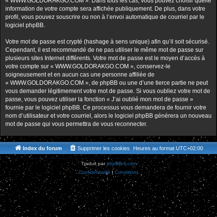
« WWW.GOLDORAKGO.COM ». Dans tous les cas, vous pouvez choisir quelle
information de votre compte sera affichée publiquement. De plus, dans votre
profil, vous pouvez souscrire ou non à l’envoi automatique de courriel par le
logiciel phpBB.
Votre mot de passe est crypté (hashage à sens unique) afin qu’il soit sécurisé.
Cependant, il est recommandé de ne pas utiliser le même mot de passe sur
plusieurs sites Internet différents. Votre mot de passe est le moyen d’accès à
votre compte sur « WWW.GOLDORAKGO.COM », conservez-le
soigneusement et en aucun cas une personne affiliée de
« WWW.GOLDORAKGO.COM », de phpBB ou une d’une tierce partie ne peut
vous demander légitimement votre mot de passe. Si vous oubliez votre mot de
passe, vous pouvez utiliser la fonction « J’ai oublié mon mot de passe »
fournie par le logiciel phpBB. Ce processus vous demandera de fournir votre
nom d’utilisateur et votre courriel, alors le logiciel phpBB générera un nouveau
mot de passe qui vous permettra de vous reconnecter.
Index du forum
Supprimer les cookies
Heures au format
UTC+02:00
Traduit par
phpBB-fr.com
Confidentialité
|
Conditions