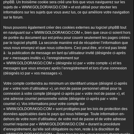
phpBB. Un troisième cookie sera créé une fois que vous naviguerez sur les
sujets de « WWW.GOLDORAKGO.COM » et est utilisé pour stocker les
informations sur les sujets que vous avez lus, ce qui améliore votre navigation
sur le forum.
Nous pouvons également créer des cookies externes au logiciel phpBB tout
en naviguant sur « WWW.GOLDORAKGO.COM », bien que ceux-ci soient hors
de portée du document qui est prévu pour couvrir seulement les pages créées
par le logiciel phpBB. La seconde manière est de récupérer l’information que
vous nous envoyez et que nous collectons. Ceci peut être, et n’est pas limité
à : la publication de message en tant qu’utilisateur invité (désignée ci-après
par « messages invités »), l’enregistrement sur
« WWW.GOLDORAKGO.COM » (désignée ici par « votre compte ») et les
messages que vous envoyez après l’enregistrement et lors d’une connexion
(désignés ici par « vos messages »).
Votre compte contiendra au minimum un identifiant unique (désigné ci-après
par « votre nom d’utilisateur »), un mot de passe personnel utilisé pour la
connexion à votre compte (désigné ci-après par « votre mot de passe »), et
une adresse courriel personnelle valide (désignée ci-après par « votre
courriel »). Vos informations pour votre compte sur
« WWW.GOLDORAKGO.COM » sont protégées par les lois de protection des
données applicables dans le pays qui nous héberge. Toute information en-
dehors de votre nom d’utilisateur, de votre mot de passe et de votre adresse
courriel requise par « WWW.GOLDORAKGO.COM » durant la procédure
d’enregistrement, qu’elle soit obligatoire ou non, reste à la discrétion de