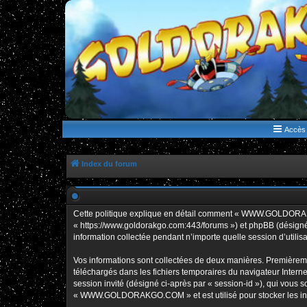
WWW.GOLDORAKGO.COM
le site de la Lune Rouge
Accès 
Index du forum
Cette politique explique en détail comment « WWW.GOLDORAK
« https://www.goldorakgo.com:443/forums ») et phpBB (désigné c
information collectée pendant n’importe quelle session d’utilisa
Vos informations sont collectées de deux manières. Premièrem
téléchargés dans les fichiers temporaires du navigateur Internet
session invité (désigné ci-après par « session-id »), qui vous
« WWW.GOLDORAKGO.COM » et est utilisé pour stocker les inform