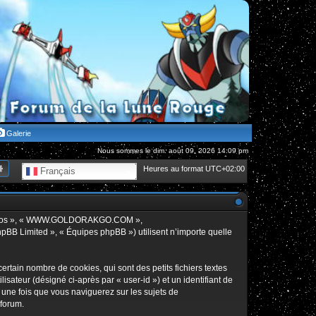
Galerie
Nous sommes le dim. août 09, 2026 14:09 pm
hercher
Recherche avancée
Heures au format
UTC+02:00
Français
», « nos », « WWW.GOLDORAKGO.COM »,
hpBB Limited », « Équipes phpBB ») utilisent n’importe quelle
in nombre de cookies, qui sont des petits fichiers textes
isateur (désigné ci-après par « user-id ») et un identifiant de
 une fois que vous naviguerez sur les sujets de
 forum.