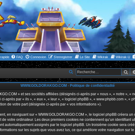
rapide
FAQ
Connexion
S’enregistrer
Le Site
Wikirak
Wikirak-U
Rec
R
e
WWW.GOLDORAKGO.COM - Politique de confidentialité
c
h
GO.COM » et ses sociétés affiliées (désignés ci-après par « nous », « notre 
i-après par « ils », « eux », « leur », « logiciel phpBB », « www.phpbb.com », « p
e
tion de votre part (désignée ci-après par « vos informations »).
r
ent, en naviguant sur « WWW.GOLDORAKGO.COM », le logiciel phpBB créera un certa
c
 de votre ordinateur. Les deux premiers cookies ne contiennent qu’un identifiant util
h
 sont automatiquement assignés par le logiciel phpBB. Un troisième cookie sera créé
ations sur les sujets que vous avez lus, ce qui améliore votre navigation sur le
e