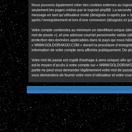
Nous pouvons également créer des cookies externes au logic
seulement les pages créées par le logiciel phpBB. La seconde ma
message en tant qu’utilisateur invité (désignée ci-après pa
après l’enregistrement et lors d’une connexion (désignés ici p
Votre compte contiendra au minimum un identifiant unique (dési
mot de passe »), et une adresse courriel personnelle valide 
protection des données applicables dans le pays qui nous héber
« WWW.GOLDORAKGO.COM » durant la procédure d’enregistremen
information de votre compte sera affichée publiquement. De plus
Votre mot de passe est crypté (hashage à sens unique) afin qu’i
est le moyen d’accès à votre compte sur « WWW.GOLDORAKG
partie ne peut vous demander légitimement votre mot de passe. 
vous demandera de fournir votre nom d’utilisateur et votre cou