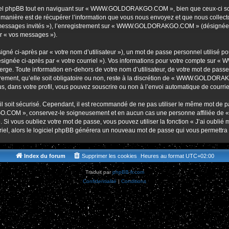
r
iel phpBB tout en naviguant sur « WWW.GOLDORAKGO.COM », bien que ceux-ci soie
nière est de récupérer l’information que vous nous envoyez et que nous collectons. 
r « messages invités »), l’enregistrement sur « WWW.GOLDORAKGO.COM » (désignée 
ar « vos messages »).
gné ci-après par « votre nom d’utilisateur »), un mot de passe personnel utilisé po
(désignée ci-après par « votre courriel »). Vos informations pour votre compte s
ge. Toute information en-dehors de votre nom d’utilisateur, de votre mot de passe 
t, qu’elle soit obligatoire ou non, reste à la discrétion de « WWW.GOLDORAKG
, dans votre profil, vous pouvez souscrire ou non à l’envoi automatique de courriel
l soit sécurisé. Cependant, il est recommandé de ne pas utiliser le même mot de pas
O.COM », conservez-le soigneusement et en aucun cas une personne affiliée 
Si vous oubliez votre mot de passe, vous pouvez utiliser la fonction « J’ai oublié
rriel, alors le logiciel phpBB générera un nouveau mot de passe qui vous permettra
Index du forum
Supprimer les cookies
Heures au format
UTC+02:00
Traduit par
phpBB-fr.com
Confidentialité
|
Conditions