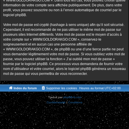
« WWW.GOLDORAKGO.COM ». Dans tous les cas, vous pouvez choisir quelle
information de votre compte sera affichée publiquement. De plus, dans votre
profil, vous pouvez souscrire ou non à l’envoi automatique de courriel par le
logiciel phpBB.
Votre mot de passe est crypté (hashage à sens unique) afin qu’il soit sécurisé.
Cependant, il est recommandé de ne pas utiliser le même mot de passe sur
plusieurs sites Internet différents. Votre mot de passe est le moyen d’accès à
votre compte sur « WWW.GOLDORAKGO.COM », conservez-le
soigneusement et en aucun cas une personne affiliée de
« WWW.GOLDORAKGO.COM », de phpBB ou une d’une tierce partie ne peut
vous demander légitimement votre mot de passe. Si vous oubliez votre mot de
passe, vous pouvez utiliser la fonction « J’ai oublié mon mot de passe »
fournie par le logiciel phpBB. Ce processus vous demandera de fournir votre
nom d’utilisateur et votre courriel, alors le logiciel phpBB générera un nouveau
mot de passe qui vous permettra de vous reconnecter.
Index du forum
Supprimer les cookies
Heures au format
UTC+02:00
Traduit par
phpBB-fr.com
Confidentialité
|
Conditions