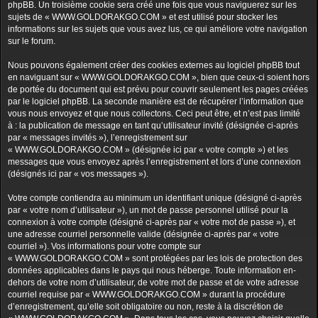
phpBB. Un troisième cookie sera créé une fois que vous naviguerez sur les
sujets de « WWW.GOLDORAKGO.COM » et est utilisé pour stocker les
informations sur les sujets que vous avez lus, ce qui améliore votre navigation
sur le forum.
Nous pouvons également créer des cookies externes au logiciel phpBB tout
en naviguant sur « WWW.GOLDORAKGO.COM », bien que ceux-ci soient hors
de portée du document qui est prévu pour couvrir seulement les pages créées
par le logiciel phpBB. La seconde manière est de récupérer l’information que
vous nous envoyez et que nous collectons. Ceci peut être, et n’est pas limité
à : la publication de message en tant qu’utilisateur invité (désignée ci-après
par « messages invités »), l’enregistrement sur
« WWW.GOLDORAKGO.COM » (désignée ici par « votre compte ») et les
messages que vous envoyez après l’enregistrement et lors d’une connexion
(désignés ici par « vos messages »).
Votre compte contiendra au minimum un identifiant unique (désigné ci-après
par « votre nom d’utilisateur »), un mot de passe personnel utilisé pour la
connexion à votre compte (désigné ci-après par « votre mot de passe »), et
une adresse courriel personnelle valide (désignée ci-après par « votre
courriel »). Vos informations pour votre compte sur
« WWW.GOLDORAKGO.COM » sont protégées par les lois de protection des
données applicables dans le pays qui nous héberge. Toute information en-
dehors de votre nom d’utilisateur, de votre mot de passe et de votre adresse
courriel requise par « WWW.GOLDORAKGO.COM » durant la procédure
d’enregistrement, qu’elle soit obligatoire ou non, reste à la discrétion de