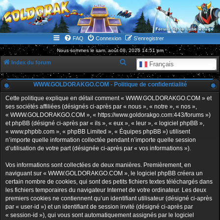
WWW.GOLDORAKGO.COM
le site de la Lune Rouge
FAQ
Connexion
S’enregistrer
Nous sommes le sam. août 08, 2026 14:51 pm
R
Index du forum
Français
e
WWW.GOLDORAKGO.COM - Politique de confidentialité
c
h
Cette politique explique en détail comment « WWW.GOLDORAKGO.COM » et
ses sociétés affiliées (désignés ci-après par « nous », « notre », « nos »,
e
« WWW.GOLDORAKGO.COM », « https://www.goldorakgo.com:443/forums »)
r
et phpBB (désigné ci-après par « ils », « eux », « leur », « logiciel phpBB »,
« www.phpbb.com », « phpBB Limited », « Équipes phpBB ») utilisent
c
n’importe quelle information collectée pendant n’importe quelle session
h
d’utilisation de votre part (désignée ci-après par « vos informations »).
e
Vos informations sont collectées de deux manières. Premièrement, en
r
naviguant sur « WWW.GOLDORAKGO.COM », le logiciel phpBB créera un
certain nombre de cookies, qui sont des petits fichiers textes téléchargés dans
les fichiers temporaires du navigateur Internet de votre ordinateur. Les deux
premiers cookies ne contiennent qu’un identifiant utilisateur (désigné ci-après
par « user-id ») et un identifiant de session invité (désigné ci-après par
« session-id »), qui vous sont automatiquement assignés par le logiciel