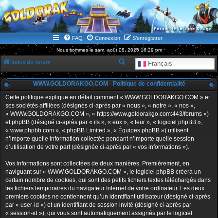
WWW.GOLDORAKGO.COM
le site de la Lune Rouge
FAQ
Connexion
S’enregistrer
Nous sommes le sam. août 08, 2026 16:29 pm
R
Index du forum
Français
e
WWW.GOLDORAKGO.COM - Politique de confidentialité
c
h
Cette politique explique en détail comment « WWW.GOLDORAKGO.COM » et
ses sociétés affiliées (désignés ci-après par « nous », « notre », « nos »,
e
« WWW.GOLDORAKGO.COM », « https://www.goldorakgo.com:443/forums »)
r
et phpBB (désigné ci-après par « ils », « eux », « leur », « logiciel phpBB »,
« www.phpbb.com », « phpBB Limited », « Équipes phpBB ») utilisent
c
n’importe quelle information collectée pendant n’importe quelle session
h
d’utilisation de votre part (désignée ci-après par « vos informations »).
e
Vos informations sont collectées de deux manières. Premièrement, en
r
naviguant sur « WWW.GOLDORAKGO.COM », le logiciel phpBB créera un
certain nombre de cookies, qui sont des petits fichiers textes téléchargés dans
les fichiers temporaires du navigateur Internet de votre ordinateur. Les deux
premiers cookies ne contiennent qu’un identifiant utilisateur (désigné ci-après
par « user-id ») et un identifiant de session invité (désigné ci-après par
« session-id »), qui vous sont automatiquement assignés par le logiciel