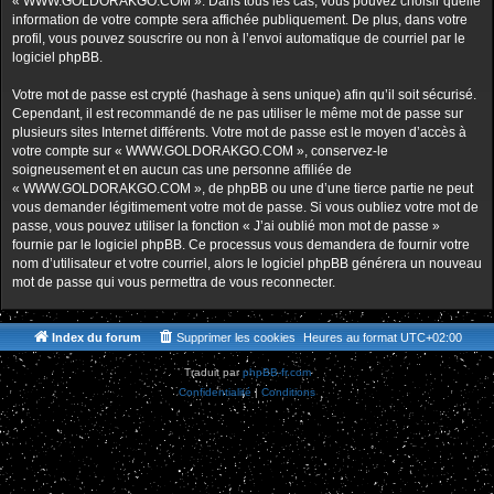
« WWW.GOLDORAKGO.COM ». Dans tous les cas, vous pouvez choisir quelle
information de votre compte sera affichée publiquement. De plus, dans votre
profil, vous pouvez souscrire ou non à l’envoi automatique de courriel par le
logiciel phpBB.
Votre mot de passe est crypté (hashage à sens unique) afin qu’il soit sécurisé.
Cependant, il est recommandé de ne pas utiliser le même mot de passe sur
plusieurs sites Internet différents. Votre mot de passe est le moyen d’accès à
votre compte sur « WWW.GOLDORAKGO.COM », conservez-le
soigneusement et en aucun cas une personne affiliée de
« WWW.GOLDORAKGO.COM », de phpBB ou une d’une tierce partie ne peut
vous demander légitimement votre mot de passe. Si vous oubliez votre mot de
passe, vous pouvez utiliser la fonction « J’ai oublié mon mot de passe »
fournie par le logiciel phpBB. Ce processus vous demandera de fournir votre
nom d’utilisateur et votre courriel, alors le logiciel phpBB générera un nouveau
mot de passe qui vous permettra de vous reconnecter.
Index du forum
Supprimer les cookies
Heures au format
UTC+02:00
Traduit par
phpBB-fr.com
Confidentialité
|
Conditions