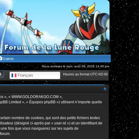
Galerie
Nous sommes le sam. août 08, 2026 14:40 pm
hercher
Recherche avancée
Heures au format
UTC+02:00
Français
», « nos », « WWW.GOLDORAKGO.COM »,
hpBB Limited », « Équipes phpBB ») utilisent n’importe quelle
in nombre de cookies, qui sont des petits fichiers textes
isateur (désigné ci-après par « user-id ») et un identifiant de
 une fois que vous naviguerez sur les sujets de
 forum.