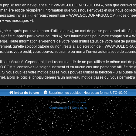
r
iel phpBB tout en naviguant sur « WWW.GOLDORAKGO.COM », bien que ceux-ci soie
nière est de récupérer l’information que vous nous envoyez et que nous collectons. 
r « messages invités »), l’enregistrement sur « WWW.GOLDORAKGO.COM » (désignée 
ar « vos messages »).
gné ci-après par « votre nom d’utilisateur »), un mot de passe personnel utilisé po
(désignée ci-après par « votre courriel »). Vos informations pour votre compte s
ge. Toute information en-dehors de votre nom d’utilisateur, de votre mot de passe 
t, qu’elle soit obligatoire ou non, reste à la discrétion de « WWW.GOLDORAKG
, dans votre profil, vous pouvez souscrire ou non à l’envoi automatique de courriel
l soit sécurisé. Cependant, il est recommandé de ne pas utiliser le même mot de pas
O.COM », conservez-le soigneusement et en aucun cas une personne affiliée 
Si vous oubliez votre mot de passe, vous pouvez utiliser la fonction « J’ai oublié
rriel, alors le logiciel phpBB générera un nouveau mot de passe qui vous permettra
Index du forum
Supprimer les cookies
Heures au format
UTC+02:00
Traduit par
phpBB-fr.com
Confidentialité
|
Conditions