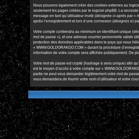
Nous pouvons également créer des cookies externes au logic
seulement les pages créées par le logiciel phpBB. La seconde ma
message en tant qu’utilisateur invité (désignée ci-après pa
après l’enregistrement et lors d’une connexion (désignés ici p
Votre compte contiendra au minimum un identifiant unique (dési
mot de passe »), et une adresse courriel personnelle valide 
protection des données applicables dans le pays qui nous héber
« WWW.GOLDORAKGO.COM » durant la procédure d’enregistremen
information de votre compte sera affichée publiquement. De plus
Votre mot de passe est crypté (hashage à sens unique) afin qu’i
est le moyen d’accès à votre compte sur « WWW.GOLDORAKG
partie ne peut vous demander légitimement votre mot de passe. 
vous demandera de fournir votre nom d’utilisateur et votre cou