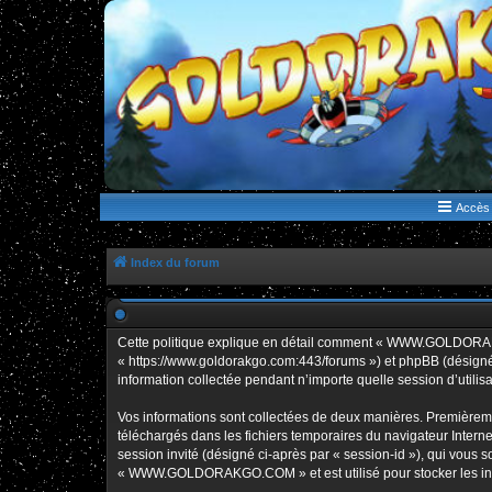
WWW.GOLDORAKGO.COM
le site de la Lune Rouge
Accès 
Index du forum
Cette politique explique en détail comment « WWW.GOLDORAK
« https://www.goldorakgo.com:443/forums ») et phpBB (désigné c
information collectée pendant n’importe quelle session d’utilisa
Vos informations sont collectées de deux manières. Premièrem
téléchargés dans les fichiers temporaires du navigateur Internet
session invité (désigné ci-après par « session-id »), qui vous
« WWW.GOLDORAKGO.COM » et est utilisé pour stocker les inform