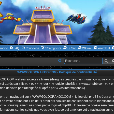
rapide
FAQ
Connexion
S’enregistrer
Le Site
Wikirak
Wikirak-U
Rec
R
e
WWW.GOLDORAKGO.COM - Politique de confidentialité
c
h
GO.COM » et ses sociétés affiliées (désignés ci-après par « nous », « notre 
i-après par « ils », « eux », « leur », « logiciel phpBB », « www.phpbb.com », « p
e
tion de votre part (désignée ci-après par « vos informations »).
r
ent, en naviguant sur « WWW.GOLDORAKGO.COM », le logiciel phpBB créera un certa
c
 de votre ordinateur. Les deux premiers cookies ne contiennent qu’un identifiant util
h
 sont automatiquement assignés par le logiciel phpBB. Un troisième cookie sera créé
ations sur les sujets que vous avez lus, ce qui améliore votre navigation sur le
e