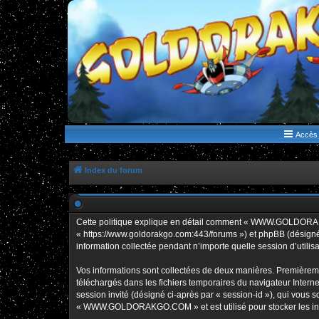
WWW.GOLDORAKGO.COM
le site de la Lune Rouge
Accès 
Index du forum
Cette politique explique en détail comment « WWW.GOLDORAK
« https://www.goldorakgo.com:443/forums ») et phpBB (désigné c
information collectée pendant n’importe quelle session d’utilisa
Vos informations sont collectées de deux manières. Premièrem
téléchargés dans les fichiers temporaires du navigateur Internet
session invité (désigné ci-après par « session-id »), qui vous
« WWW.GOLDORAKGO.COM » et est utilisé pour stocker les inform