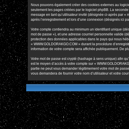
Nous pouvons également créer des cookies externes au logic
seulement les pages créées par le logiciel phpBB. La seconde ma
message en tant qu’utilisateur invité (désignée ci-après pa
après l’enregistrement et lors d’une connexion (désignés ici p
Votre compte contiendra au minimum un identifiant unique (dési
mot de passe »), et une adresse courriel personnelle valide 
protection des données applicables dans le pays qui nous héber
« WWW.GOLDORAKGO.COM » durant la procédure d’enregistremen
information de votre compte sera affichée publiquement. De plus
Votre mot de passe est crypté (hashage à sens unique) afin qu’i
est le moyen d’accès à votre compte sur « WWW.GOLDORAKG
partie ne peut vous demander légitimement votre mot de passe. 
vous demandera de fournir votre nom d’utilisateur et votre cou