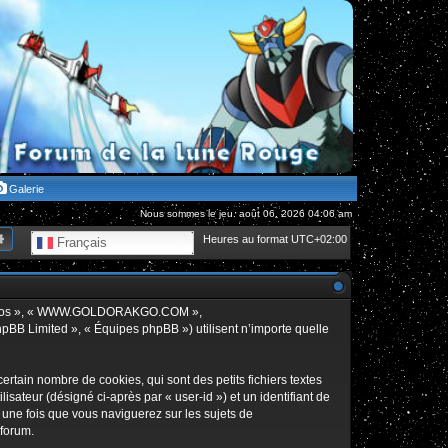
Galerie
Nous sommes le jeu. août 06, 2026 04:06 am
hercher
Recherche avancée
Heures au format
UTC+02:00
Français
», « nos », « WWW.GOLDORAKGO.COM »,
hpBB Limited », « Équipes phpBB ») utilisent n’importe quelle
in nombre de cookies, qui sont des petits fichiers textes
isateur (désigné ci-après par « user-id ») et un identifiant de
 une fois que vous naviguerez sur les sujets de
 forum.