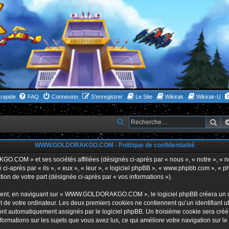
rapide
FAQ
Connexion
S’enregistrer
Le Site
Wikirak
Wikirak-U
Rec
R
e
WWW.GOLDORAKGO.COM - Politique de confidentialité
c
h
GO.COM » et ses sociétés affiliées (désignés ci-après par « nous », « notre 
i-après par « ils », « eux », « leur », « logiciel phpBB », « www.phpbb.com », « p
e
tion de votre part (désignée ci-après par « vos informations »).
r
ent, en naviguant sur « WWW.GOLDORAKGO.COM », le logiciel phpBB créera un certa
c
 de votre ordinateur. Les deux premiers cookies ne contiennent qu’un identifiant util
h
 sont automatiquement assignés par le logiciel phpBB. Un troisième cookie sera créé
ations sur les sujets que vous avez lus, ce qui améliore votre navigation sur le
e