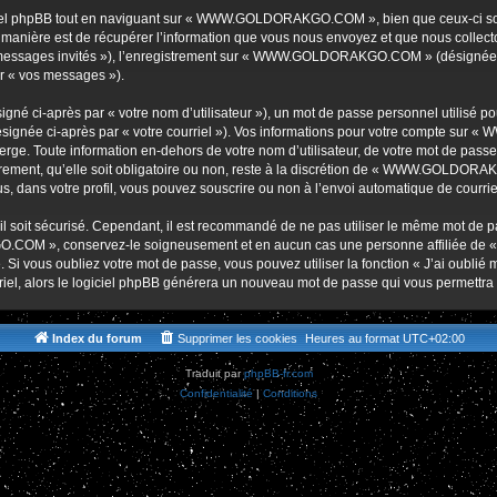
r
iel phpBB tout en naviguant sur « WWW.GOLDORAKGO.COM », bien que ceux-ci soie
nière est de récupérer l’information que vous nous envoyez et que nous collectons. 
r « messages invités »), l’enregistrement sur « WWW.GOLDORAKGO.COM » (désignée 
ar « vos messages »).
gné ci-après par « votre nom d’utilisateur »), un mot de passe personnel utilisé po
(désignée ci-après par « votre courriel »). Vos informations pour votre compte s
ge. Toute information en-dehors de votre nom d’utilisateur, de votre mot de passe 
t, qu’elle soit obligatoire ou non, reste à la discrétion de « WWW.GOLDORAKG
, dans votre profil, vous pouvez souscrire ou non à l’envoi automatique de courriel
l soit sécurisé. Cependant, il est recommandé de ne pas utiliser le même mot de pas
O.COM », conservez-le soigneusement et en aucun cas une personne affiliée 
Si vous oubliez votre mot de passe, vous pouvez utiliser la fonction « J’ai oublié
rriel, alors le logiciel phpBB générera un nouveau mot de passe qui vous permettra
Index du forum
Supprimer les cookies
Heures au format
UTC+02:00
Traduit par
phpBB-fr.com
Confidentialité
|
Conditions