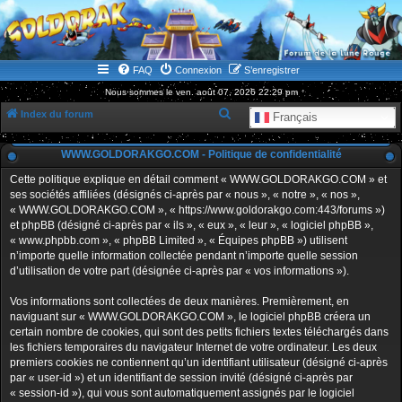
WWW.GOLDORAKGO.COM
le site de la Lune Rouge
FAQ
Connexion
S’enregistrer
Nous sommes le ven. août 07, 2026 22:29 pm
R
Index du forum
Français
e
WWW.GOLDORAKGO.COM - Politique de confidentialité
c
h
Cette politique explique en détail comment « WWW.GOLDORAKGO.COM » et
ses sociétés affiliées (désignés ci-après par « nous », « notre », « nos »,
e
« WWW.GOLDORAKGO.COM », « https://www.goldorakgo.com:443/forums »)
r
et phpBB (désigné ci-après par « ils », « eux », « leur », « logiciel phpBB »,
« www.phpbb.com », « phpBB Limited », « Équipes phpBB ») utilisent
c
n’importe quelle information collectée pendant n’importe quelle session
h
d’utilisation de votre part (désignée ci-après par « vos informations »).
e
Vos informations sont collectées de deux manières. Premièrement, en
r
naviguant sur « WWW.GOLDORAKGO.COM », le logiciel phpBB créera un
certain nombre de cookies, qui sont des petits fichiers textes téléchargés dans
les fichiers temporaires du navigateur Internet de votre ordinateur. Les deux
premiers cookies ne contiennent qu’un identifiant utilisateur (désigné ci-après
par « user-id ») et un identifiant de session invité (désigné ci-après par
« session-id »), qui vous sont automatiquement assignés par le logiciel