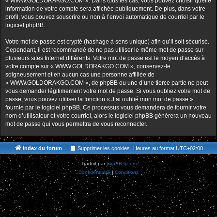
« WWW.GOLDORAKGO.COM ». Dans tous les cas, vous pouvez choisir quelle
information de votre compte sera affichée publiquement. De plus, dans votre
profil, vous pouvez souscrire ou non à l’envoi automatique de courriel par le
logiciel phpBB.
Votre mot de passe est crypté (hashage à sens unique) afin qu’il soit sécurisé.
Cependant, il est recommandé de ne pas utiliser le même mot de passe sur
plusieurs sites Internet différents. Votre mot de passe est le moyen d’accès à
votre compte sur « WWW.GOLDORAKGO.COM », conservez-le
soigneusement et en aucun cas une personne affiliée de
« WWW.GOLDORAKGO.COM », de phpBB ou une d’une tierce partie ne peut
vous demander légitimement votre mot de passe. Si vous oubliez votre mot de
passe, vous pouvez utiliser la fonction « J’ai oublié mon mot de passe »
fournie par le logiciel phpBB. Ce processus vous demandera de fournir votre
nom d’utilisateur et votre courriel, alors le logiciel phpBB générera un nouveau
mot de passe qui vous permettra de vous reconnecter.
Index du forum
Supprimer les cookies
Heures au format
UTC+02:00
Traduit par
phpBB-fr.com
Confidentialité
|
Conditions