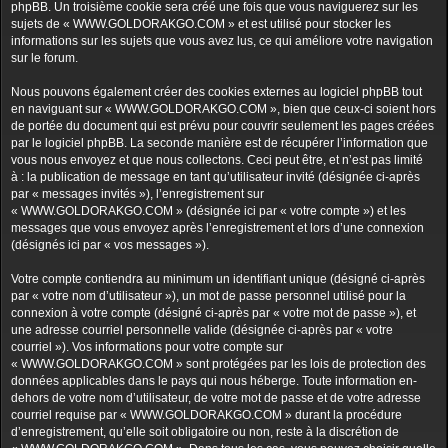
phpBB. Un troisième cookie sera créé une fois que vous naviguerez sur les
sujets de « WWW.GOLDORAKGO.COM » et est utilisé pour stocker les
informations sur les sujets que vous avez lus, ce qui améliore votre navigation
sur le forum.
Nous pouvons également créer des cookies externes au logiciel phpBB tout
en naviguant sur « WWW.GOLDORAKGO.COM », bien que ceux-ci soient hors
de portée du document qui est prévu pour couvrir seulement les pages créées
par le logiciel phpBB. La seconde manière est de récupérer l’information que
vous nous envoyez et que nous collectons. Ceci peut être, et n’est pas limité
à : la publication de message en tant qu’utilisateur invité (désignée ci-après
par « messages invités »), l’enregistrement sur
« WWW.GOLDORAKGO.COM » (désignée ici par « votre compte ») et les
messages que vous envoyez après l’enregistrement et lors d’une connexion
(désignés ici par « vos messages »).
Votre compte contiendra au minimum un identifiant unique (désigné ci-après
par « votre nom d’utilisateur »), un mot de passe personnel utilisé pour la
connexion à votre compte (désigné ci-après par « votre mot de passe »), et
une adresse courriel personnelle valide (désignée ci-après par « votre
courriel »). Vos informations pour votre compte sur
« WWW.GOLDORAKGO.COM » sont protégées par les lois de protection des
données applicables dans le pays qui nous héberge. Toute information en-
dehors de votre nom d’utilisateur, de votre mot de passe et de votre adresse
courriel requise par « WWW.GOLDORAKGO.COM » durant la procédure
d’enregistrement, qu’elle soit obligatoire ou non, reste à la discrétion de