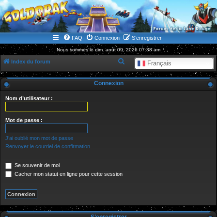
WWW.GOLDORAKGO.COM
le site de la Lune Rouge
FAQ
Connexion
S’enregistrer
Nous sommes le dim. août 09, 2026 07:38 am
R
Index du forum
Français
e
Connexion
c
h
Nom d’utilisateur :
e
r
Mot de passe :
c
J’ai oublié mon mot de passe
h
Renvoyer le courriel de confirmation
e
Se souvenir de moi
r
Cacher mon statut en ligne pour cette session