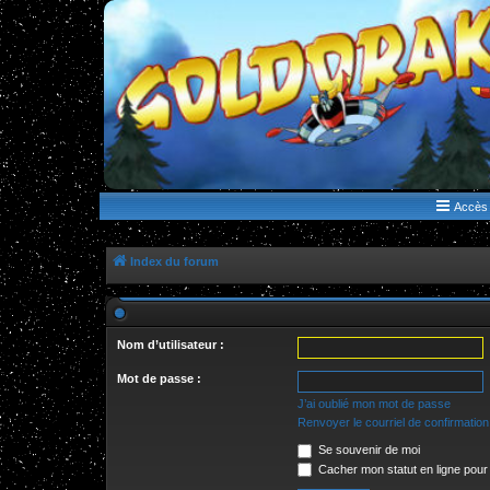
WWW.GOLDORAKGO.COM
le site de la Lune Rouge
Accès 
Index du forum
Nom d’utilisateur :
Mot de passe :
J’ai oublié mon mot de passe
Renvoyer le courriel de confirmation
Se souvenir de moi
Cacher mon statut en ligne pour