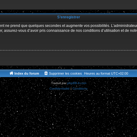
r
S’enregistrer
ment ne prend que quelques secondes et augmente vos possibilités. L’administrate
 assurez-vous d’avoir pris connaissance de nos conditions d’utilisation et de notre 
Index du forum
Supprimer les cookies
Heures au format
UTC+02:00
Traduit par
phpBB-fr.com
Confidentialité
|
Conditions