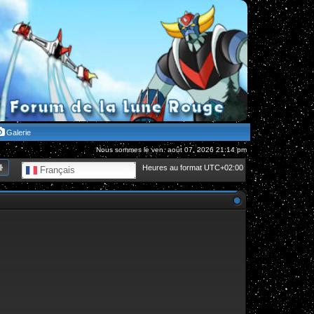
Galerie
Nous sommes le ven. août 07, 2026 21:14 pm
hercher
Recherche avancée
Heures au format
UTC+02:00
Français