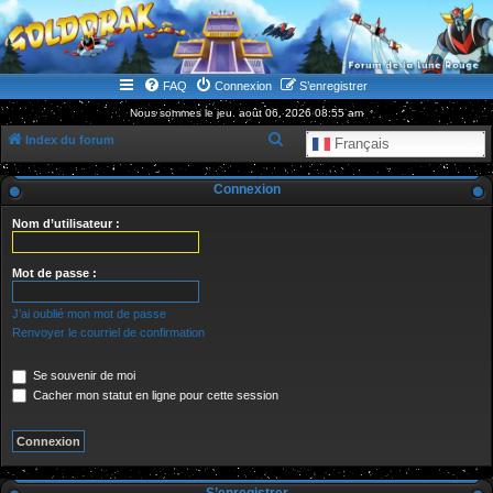
WWW.GOLDORAKGO.COM
le site de la Lune Rouge
FAQ
Connexion
S’enregistrer
Nous sommes le jeu. août 06, 2026 08:55 am
R
Index du forum
Français
e
Connexion
c
h
Nom d’utilisateur :
e
r
Mot de passe :
c
J’ai oublié mon mot de passe
h
Renvoyer le courriel de confirmation
e
Se souvenir de moi
r
Cacher mon statut en ligne pour cette session