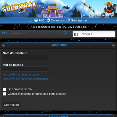
WWW.GOLDORAKGO.COM
le site de la Lune Rouge
FAQ
Connexion
S’enregistrer
Nous sommes le dim. août 09, 2026 09:54 am
R
Index du forum
Français
e
Connexion
c
h
Nom d’utilisateur :
e
r
Mot de passe :
c
J’ai oublié mon mot de passe
h
Renvoyer le courriel de confirmation
e
Se souvenir de moi
r
Cacher mon statut en ligne pour cette session