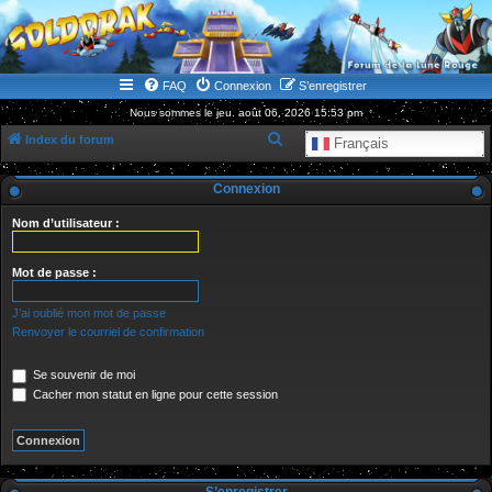
WWW.GOLDORAKGO.COM
le site de la Lune Rouge
FAQ
Connexion
S’enregistrer
Nous sommes le jeu. août 06, 2026 15:53 pm
R
Index du forum
Français
e
Connexion
c
h
Nom d’utilisateur :
e
r
Mot de passe :
c
J’ai oublié mon mot de passe
h
Renvoyer le courriel de confirmation
e
Se souvenir de moi
r
Cacher mon statut en ligne pour cette session