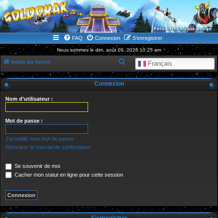
WWW.GOLDORAKGO.COM
le site de la Lune Rouge
FAQ
Connexion
S’enregistrer
Nous sommes le dim. août 09, 2026 10:25 am
R
Index du forum
Français
e
Connexion
c
h
Nom d’utilisateur :
e
r
Mot de passe :
c
J’ai oublié mon mot de passe
h
Renvoyer le courriel de confirmation
e
Se souvenir de moi
r
Cacher mon statut en ligne pour cette session