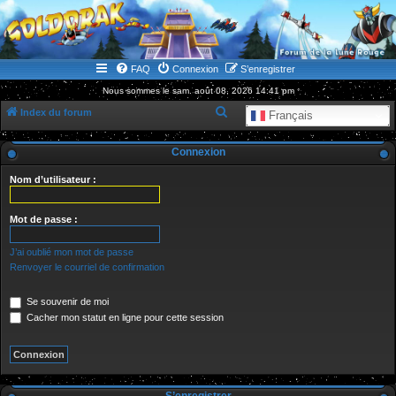
WWW.GOLDORAKGO.COM
le site de la Lune Rouge
FAQ
Connexion
S’enregistrer
Nous sommes le sam. août 08, 2026 14:41 pm
R
Index du forum
Français
e
Connexion
c
h
Nom d’utilisateur :
e
r
Mot de passe :
c
J’ai oublié mon mot de passe
h
Renvoyer le courriel de confirmation
e
Se souvenir de moi
r
Cacher mon statut en ligne pour cette session