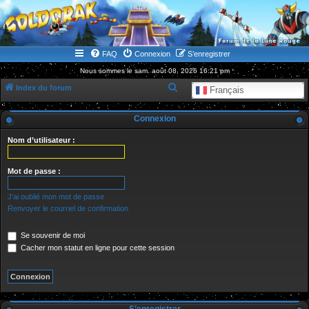
WWW.GOLDORAKGO.COM
le site de la Lune Rouge
FAQ
Connexion
S’enregistrer
Nous sommes le sam. août 08, 2026 16:21 pm
R
Index du forum
Français
e
Connexion
c
h
Nom d’utilisateur :
e
r
Mot de passe :
c
J’ai oublié mon mot de passe
h
Renvoyer le courriel de confirmation
e
Se souvenir de moi
r
Cacher mon statut en ligne pour cette session