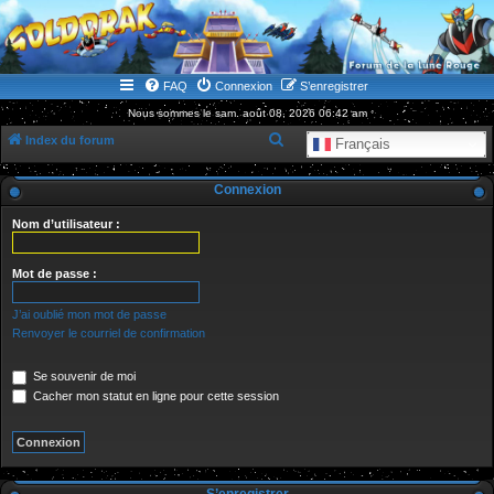
WWW.GOLDORAKGO.COM
le site de la Lune Rouge
FAQ
Connexion
S’enregistrer
Nous sommes le sam. août 08, 2026 06:42 am
R
Index du forum
Français
e
Connexion
c
h
Nom d’utilisateur :
e
r
Mot de passe :
c
J’ai oublié mon mot de passe
h
Renvoyer le courriel de confirmation
e
Se souvenir de moi
r
Cacher mon statut en ligne pour cette session