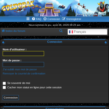
WWW.GOLDORAKGO.COM
le site de la Lune Rouge
FAQ
Connexion
S’enregistrer
Nous sommes le jeu. août 06, 2026 08:25 am
R
Index du forum
Français
e
Connexion
c
h
Nom d’utilisateur :
e
r
Mot de passe :
c
J’ai oublié mon mot de passe
h
Renvoyer le courriel de confirmation
e
Se souvenir de moi
r
Cacher mon statut en ligne pour cette session