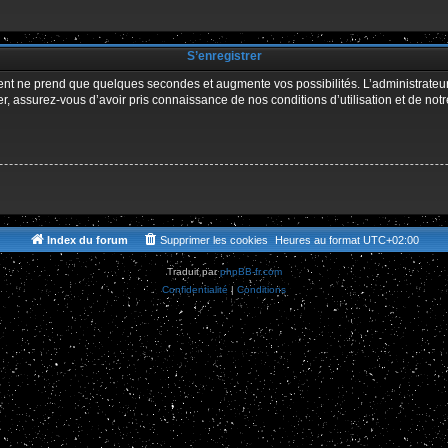
r
S’enregistrer
ment ne prend que quelques secondes et augmente vos possibilités. L’administrate
 assurez-vous d’avoir pris connaissance de nos conditions d’utilisation et de notre 
Index du forum
Supprimer les cookies
Heures au format
UTC+02:00
Traduit par
phpBB-fr.com
Confidentialité
|
Conditions