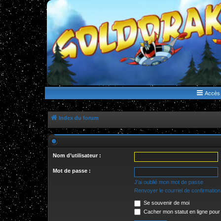
WWW.GOLDORAKGO.COM
le site de la Lune Rouge
Accès 
Index du forum
Nom d’utilisateur :
Mot de passe :
J’ai oublié mon mot de passe
Renvoyer le courriel de confirmation
Se souvenir de moi
Cacher mon statut en ligne pour