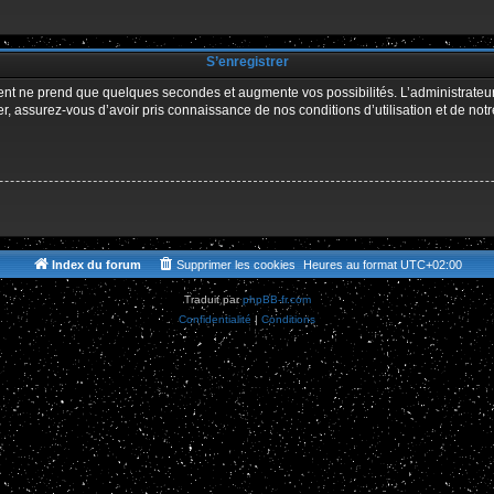
r
S’enregistrer
ment ne prend que quelques secondes et augmente vos possibilités. L’administrate
 assurez-vous d’avoir pris connaissance de nos conditions d’utilisation et de notre 
Index du forum
Supprimer les cookies
Heures au format
UTC+02:00
Traduit par
phpBB-fr.com
Confidentialité
|
Conditions