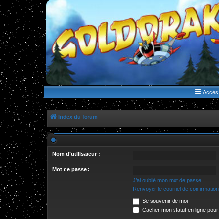
WWW.GOLDORAKGO.COM
le site de la Lune Rouge
Accès 
Index du forum
Nom d’utilisateur :
Mot de passe :
J’ai oublié mon mot de passe
Renvoyer le courriel de confirmation
Se souvenir de moi
Cacher mon statut en ligne pour