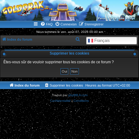
WWW.GOLDORAKGO.COM
le site de la Lune Rouge
FAQ
Connexion
S’enregistrer
Nous sommes le ven. août 07, 2026 00:40 am
R
Index du forum
Français
e
Supprimer les cookies
c
h
Êtes-vous sûr de vouloir supprimer tous les cookies de ce forum ?
e
r
c
Index du forum
Supprimer les cookies
Heures au format
UTC+02:00
h
Traduit par
phpBB-fr.com
e
Confidentialité
|
Conditions
r