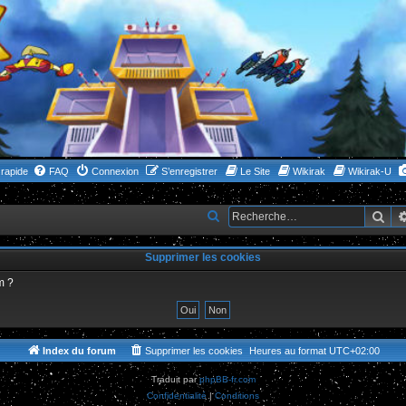
rapide
FAQ
Connexion
S’enregistrer
Le Site
Wikirak
Wikirak-U
Rec
R
e
Supprimer les cookies
c
h
m ?
e
r
c
Index du forum
Supprimer les cookies
Heures au format
UTC+02:00
h
Traduit par
phpBB-fr.com
e
Confidentialité
|
Conditions