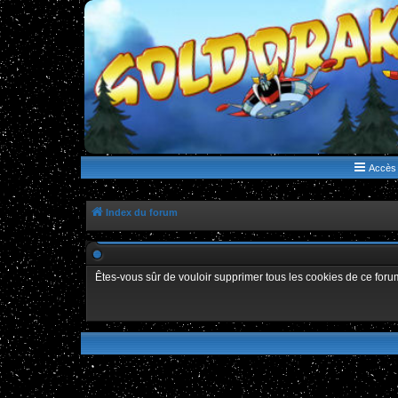
WWW.GOLDORAKGO.COM
le site de la Lune Rouge
Accès 
Index du forum
Êtes-vous sûr de vouloir supprimer tous les cookies de ce foru