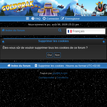
WWW.GOLDORAKGO.COM
le site de la Lune Rouge
FAQ
Connexion
S’enregistrer
Nous sommes le jeu. août 06, 2026 23:21 pm
R
Index du forum
Français
e
Supprimer les cookies
c
h
Êtes-vous sûr de vouloir supprimer tous les cookies de ce forum ?
e
r
c
Index du forum
Supprimer les cookies
Heures au format
UTC+02:00
h
Traduit par
phpBB-fr.com
e
Confidentialité
|
Conditions
r