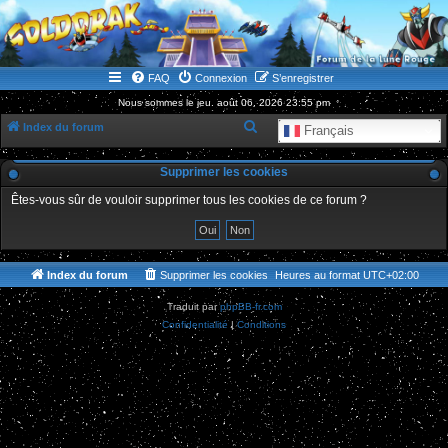
WWW.GOLDORAKGO.COM
le site de la Lune Rouge
FAQ
Connexion
S’enregistrer
Nous sommes le jeu. août 06, 2026 23:55 pm
R
Index du forum
Français
e
Supprimer les cookies
c
h
Êtes-vous sûr de vouloir supprimer tous les cookies de ce forum ?
e
r
c
Index du forum
Supprimer les cookies
Heures au format
UTC+02:00
h
Traduit par
phpBB-fr.com
e
Confidentialité
|
Conditions
r