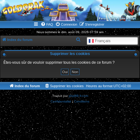
WWW.GOLDORAKGO.COM
le site de la Lune Rouge
FAQ
Connexion
S’enregistrer
Nous sommes le dim. août 09, 2026 07:59 am
R
Index du forum
Français
e
Supprimer les cookies
c
h
Êtes-vous sûr de vouloir supprimer tous les cookies de ce forum ?
e
r
c
Index du forum
Supprimer les cookies
Heures au format
UTC+02:00
h
Traduit par
phpBB-fr.com
e
Confidentialité
|
Conditions
r