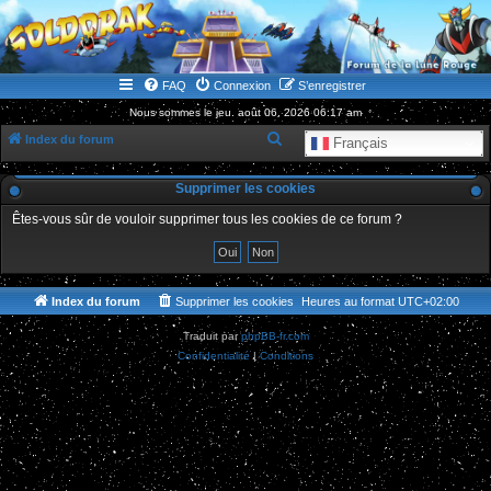
WWW.GOLDORAKGO.COM
le site de la Lune Rouge
FAQ
Connexion
S’enregistrer
Nous sommes le jeu. août 06, 2026 06:17 am
R
Index du forum
Français
e
Supprimer les cookies
c
h
Êtes-vous sûr de vouloir supprimer tous les cookies de ce forum ?
e
r
c
Index du forum
Supprimer les cookies
Heures au format
UTC+02:00
h
Traduit par
phpBB-fr.com
e
Confidentialité
|
Conditions
r