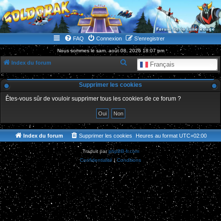
WWW.GOLDORAKGO.COM
le site de la Lune Rouge
FAQ
Connexion
S’enregistrer
Nous sommes le sam. août 08, 2026 18:07 pm
R
Index du forum
Français
e
Supprimer les cookies
c
h
Êtes-vous sûr de vouloir supprimer tous les cookies de ce forum ?
e
r
c
Index du forum
Supprimer les cookies
Heures au format
UTC+02:00
h
Traduit par
phpBB-fr.com
e
Confidentialité
|
Conditions
r