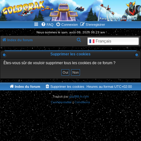
WWW.GOLDORAKGO.COM
le site de la Lune Rouge
FAQ
Connexion
S’enregistrer
Nous sommes le sam. août 08, 2026 06:23 am
R
Index du forum
Français
e
Supprimer les cookies
c
h
Êtes-vous sûr de vouloir supprimer tous les cookies de ce forum ?
e
r
c
Index du forum
Supprimer les cookies
Heures au format
UTC+02:00
h
Traduit par
phpBB-fr.com
e
Confidentialité
|
Conditions
r