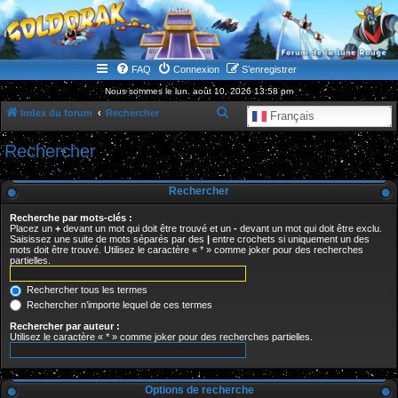
WWW.GOLDORAKGO.COM
le site de la Lune Rouge
FAQ
Connexion
S’enregistrer
Nous sommes le lun. août 10, 2026 13:58 pm
R
Index du forum
Rechercher
Français
e
Rechercher
c
h
Rechercher
e
Recherche par mots-clés :
r
Placez un
+
devant un mot qui doit être trouvé et un
-
devant un mot qui doit être exclu.
Saisissez une suite de mots séparés par des
|
entre crochets si uniquement un des
c
mots doit être trouvé. Utilisez le caractère « * » comme joker pour des recherches
partielles.
h
e
Rechercher tous les termes
r
Rechercher n’importe lequel de ces termes
Rechercher par auteur :
Utilisez le caractère « * » comme joker pour des recherches partielles.
Options de recherche