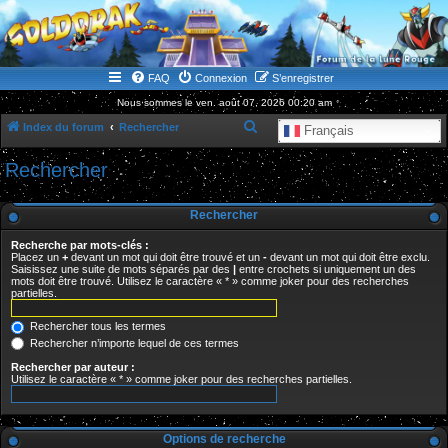
WWW.GOLDORAKGO.COM
le site de la Lune Rouge
FAQ
Connexion
S’enregistrer
Nous sommes le ven. août 07, 2026 00:20 am
R
Index du forum
Rechercher
Français
e
Rechercher
c
h
Rechercher
e
Recherche par mots-clés :
r
Placez un
+
devant un mot qui doit être trouvé et un
-
devant un mot qui doit être exclu.
Saisissez une suite de mots séparés par des
|
entre crochets si uniquement un des
c
mots doit être trouvé. Utilisez le caractère « * » comme joker pour des recherches
partielles.
h
e
Rechercher tous les termes
r
Rechercher n’importe lequel de ces termes
Rechercher par auteur :
Utilisez le caractère « * » comme joker pour des recherches partielles.
Options de recherche